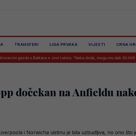
JA
TRANSFERI
LIGA PRVAKA
VIJESTI
CRNA HR
da s Balkana o Jovi Lukiću: “Neka dođe, mogu mu dati 30.000 eura mjesečn
opp dočekan na Anfieldu nako
erpoola i Norwicha uistinu je bila uzbudljiva, no ono što 