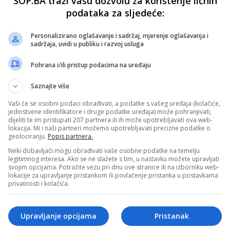
SOP.BA traži vašu dozvolu za korištenje ličnih
podataka za sljedeće:
Personalizirano oglašavanje i sadržaj, mjerenje oglašavanja i
sadržaja, uvidi u publiku i razvoj usluga
Pohrana i/ili pristup podacima na uređaju
Saznajte više
Vaši će se osobni podaci obrađivati, a podatke s vašeg uređaja (kolačiće,
jedinstvene identifikatore i druge podatke uređaja) može pohranjivati,
dijeliti te im pristupati 207 partnera ili ih može upotrebljavati ova web-
lokacija. Mi i naši partneri možemo upotrebljavati precizne podatke o
geolociranju.
Popis partnera.
Neki dobavljači mogu obrađivati vaše osobne podatke na temelju
legitimnog interesa. Ako se ne slažete s tim, u nastavku možete upravljati
svojim opcijama. Potražite vezu pri dnu ove stranice ili na izborniku web-
lokacije za upravljanje pristankom ili povlačenje pristanka u postavkama
privatnosti i kolačića.
Upravljanje opcijama
Pristanak