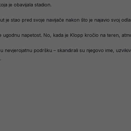
ja je obavijala stadion.
t je stao pred svoje navijače nakon što je najavio svoj odl
žale ugodnu napetost. No, kada je Klopp kročio na teren, atm
 mu nevjerojatnu podršku – skandirali su njegovo ime, uzvikiv
.