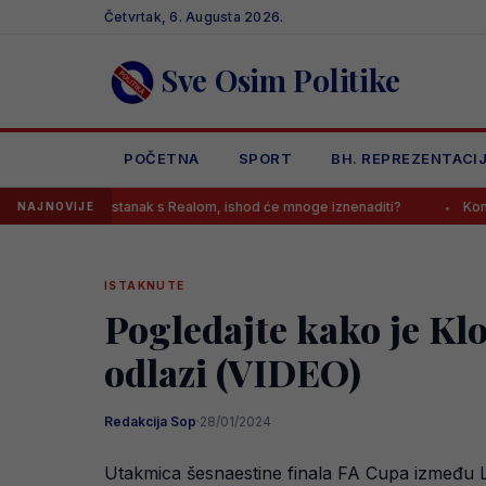
Skip
Četvrtak, 6. Augusta 2026.
to
content
Sve Osim Politike
POČETNA
SPORT
BH. REPREZENTACI
io sastanak s Realom, ishod će mnoge iznenaditi?
Kontroverzni gaz
NAJNOVIJE
ISTAKNUTE
Pogledajte kako je Kl
odlazi (VIDEO)
Redakcija Sop
·
28/01/2024
Utakmica šesnaestine finala FA Cupa između Liv