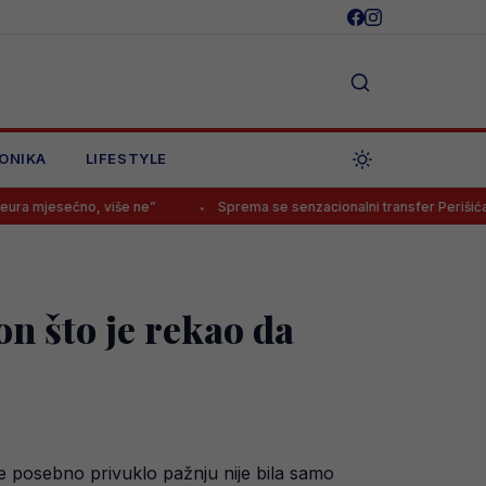
ONIKA
LIFESTYLE
o, više ne”
Sprema se senzacionalni transfer Perišića?!
M
n što je rekao da
je posebno privuklo pažnju nije bila samo