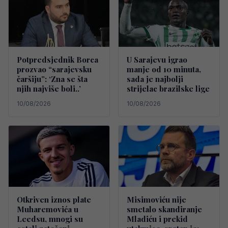
Potpredsjednik Borca
U Sarajevu igrao
prozvao “sarajevsku
manje od 10 minuta,
čaršiju”: ‘Zna se šta
sada je najbolji
njih najviše boli..’
strijelac brazilske lige
10/08/2026
10/08/2026
Otkriven iznos plate
Misimoviću nije
Muharemovića u
smetalo skandiranje
Leedsu, mnogi su
Mladiću i prekid