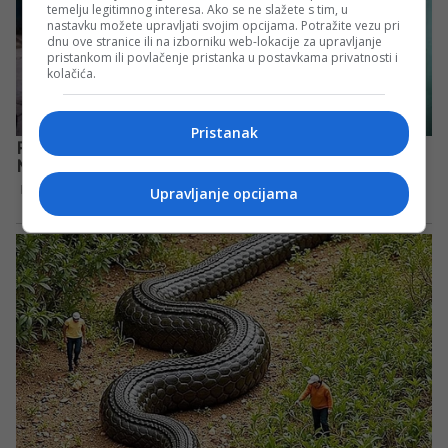
temelju legitimnog interesa. Ako se ne slažete s tim, u
nastavku možete upravljati svojim opcijama. Potražite vezu pri
dnu ove stranice ili na izborniku web-lokacije za upravljanje
pristankom ili povlačenje pristanka u postavkama privatnosti i
kolačića.
Pristanak
Upravljanje opcijama