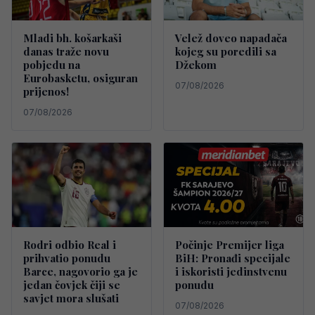
Mladi bh. košarkaši
Velež doveo napadača
danas traže novu
kojeg su poredili sa
pobjedu na
Džekom
Eurobasketu, osiguran
07/08/2026
prijenos!
07/08/2026
Rodri odbio Real i
Počinje Premijer liga
prihvatio ponudu
BiH: Pronađi specijale
Barce, nagovorio ga je
i iskoristi jedinstvenu
jedan čovjek čiji se
ponudu
savjet mora slušati
07/08/2026