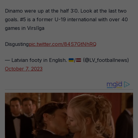
Dinamo were up at the half 3:0. Look at the last two
goals. #5 is a former U-19 international with over 40
games in Virslīga
Disgusting
pic.twitter.com/84S7GtNhRQ
— Latvian footy in English.
/
(@LV_footballnews)
October 7, 2023