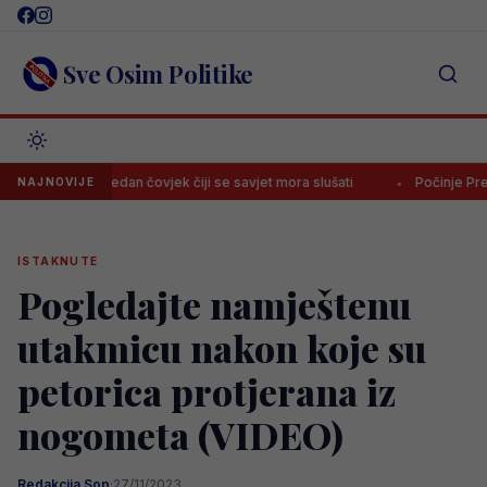
Skip
to
content
Sve Osim Politike
ga je jedan čovjek čiji se savjet mora slušati
Počinje Premijer liga 
NAJNOVIJE
ISTAKNUTE
Pogledajte namještenu
utakmicu nakon koje su
petorica protjerana iz
nogometa (VIDEO)
Redakcija Sop
·
27/11/2023