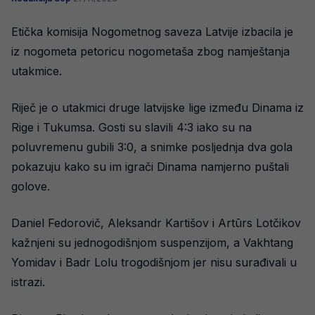
Etička komisija Nogometnog saveza Latvije izbacila je
iz nogometa petoricu nogometaša zbog namještanja
utakmice.
Riječ je o utakmici druge latvijske lige između Dinama iz
Rige i Tukumsa. Gosti su slavili 4:3 iako su na
poluvremenu gubili 3:0, a snimke posljednja dva gola
pokazuju kako su im igrači Dinama namjerno puštali
golove.
Daniel Fedorovič, Aleksandr Kartišov i Artūrs Lotčikov
kažnjeni su jednogodišnjom suspenzijom, a Vakhtang
Yomidav i Badr Lolu trogodišnjom jer nisu surađivali u
istrazi.