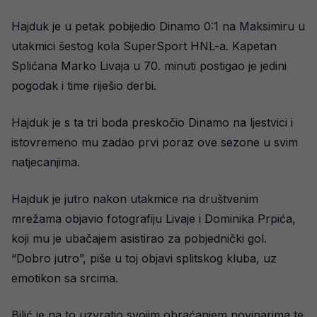
Hajduk je u petak pobijedio Dinamo 0:1 na Maksimiru u
utakmici šestog kola SuperSport HNL-a. Kapetan
Splićana Marko Livaja u 70. minuti postigao je jedini
pogodak i time riješio derbi.
Hajduk je s ta tri boda preskočio Dinamo na ljestvici i
istovremeno mu zadao prvi poraz ove sezone u svim
natjecanjima.
Hajduk je jutro nakon utakmice na društvenim
mrežama objavio fotografiju Livaje i Dominika Prpića,
koji mu je ubačajem asistirao za pobjednički gol.
“Dobro jutro”, piše u toj objavi splitskog kluba, uz
emotikon sa srcima.
Bilić je na to uzvratio svojim obraćanjem novinarima te