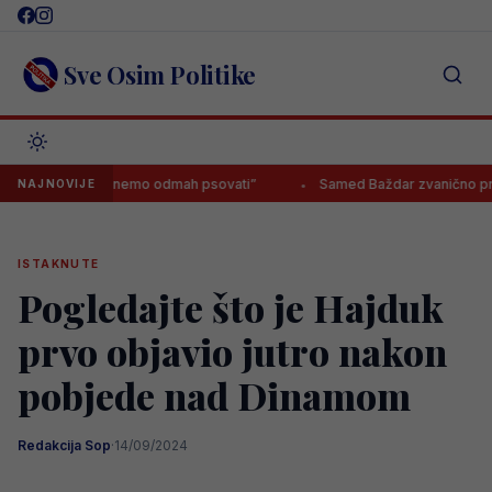
Skip
to
content
Sve Osim Politike
ener, da krenemo odmah psovati”
Samed Baždar zvanično predstavlj
NAJNOVIJE
ISTAKNUTE
Pogledajte što je Hajduk
prvo objavio jutro nakon
pobjede nad Dinamom
Redakcija Sop
·
14/09/2024