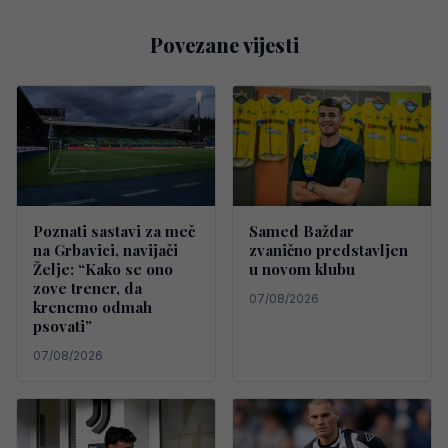
Povezane vijesti
Poznati sastavi za meč
Samed Baždar
na Grbavici, navijači
zvanično predstavljen
Želje: “Kako se ono
u novom klubu
zove trener, da
07/08/2026
krenemo odmah
psovati”
07/08/2026