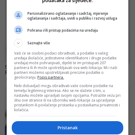
podataka za sljedeće:
Personalizirano oglašavanje i sadržaj, mjerenje
oglašavanja i sadržaja, uvidi u publiku i razvoj usluga
Pohrana i/ili pristup podacima na uređaju
Saznajte više
Vaši će se osobni podaci obrađivati, a podatke s vašeg
uređaja (kolačiće, jedinstvene identifikatore i druge podatke
uređaja) može pohranjivati, dijeliti te im pristupati 207
partnera ili ih može upotrebljavati ova web-lokacija. Mi i naši
partneri možemo upotrebljavati precizne podatke o
geolociranju.
Popis partnera.
Neki dobavljači mogu obrađivati vaše osobne podatke na
temelju legitimnog interesa. Ako se ne slažete s tim, u
nastavku možete upravljati svojim opcijama. Potražite vezu pri
dnu ove stranice ili na izborniku web-lokacije za upravljanje
pristankom ili povlačenje pristanka u postavkama privatnosti i
kolačića.
Pristanak