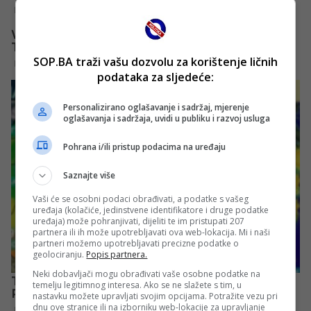
SOP.BA traži vašu dozvolu za korištenje ličnih
podataka za sljedeće:
Personalizirano oglašavanje i sadržaj, mjerenje
oglašavanja i sadržaja, uvidi u publiku i razvoj usluga
Pohrana i/ili pristup podacima na uređaju
Saznajte više
Vaši će se osobni podaci obrađivati, a podatke s vašeg
uređaja (kolačiće, jedinstvene identifikatore i druge podatke
uređaja) može pohranjivati, dijeliti te im pristupati 207
partnera ili ih može upotrebljavati ova web-lokacija. Mi i naši
partneri možemo upotrebljavati precizne podatke o
geolociranju.
Popis partnera.
Neki dobavljači mogu obrađivati vaše osobne podatke na
temelju legitimnog interesa. Ako se ne slažete s tim, u
nastavku možete upravljati svojim opcijama. Potražite vezu pri
dnu ove stranice ili na izborniku web-lokacije za upravljanje