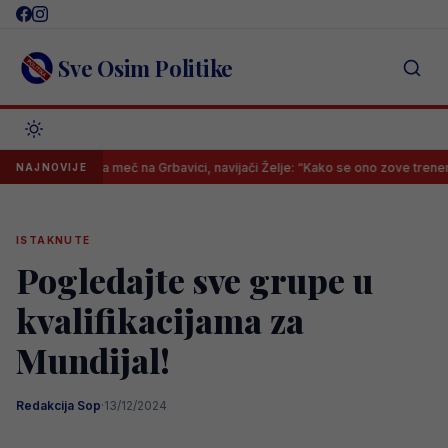
Skip
to
content
Sve Osim Politike
 sastavi za meč na Grbavici, navijači Želje: “Kako se ono zove trener, da 
NAJNOVIJE
ISTAKNUTE
Pogledajte sve grupe u
kvalifikacijama za
Mundijal!
Redakcija Sop
·
13/12/2024