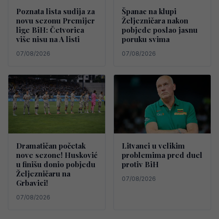
Poznata lista sudija za
Španac na klupi
novu sezonu Premijer
Željezničara nakon
lige BiH: Četvorica
pobjede poslao jasnu
više nisu na A listi
poruku svima
07/08/2026
07/08/2026
Dramatičan početak
Litvanci u velikim
nove sezone! Husković
problemima pred duel
u finišu donio pobjedu
protiv BiH
Željezničaru na
07/08/2026
Grbavici!
07/08/2026