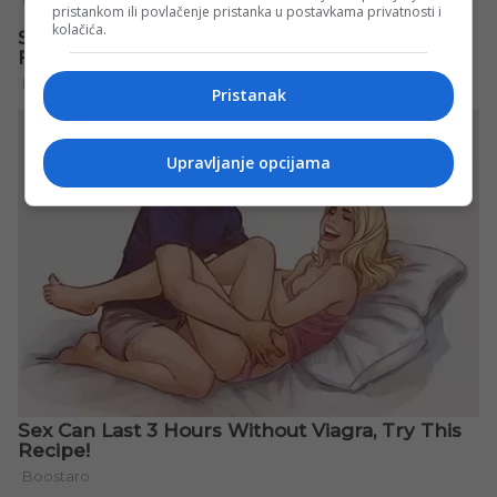
pristankom ili povlačenje pristanka u postavkama privatnosti i
kolačića.
Pristanak
Upravljanje opcijama