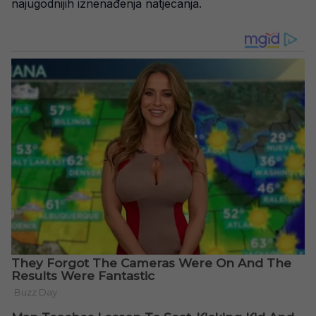
najugodnijih iznenađenja natjecanja.