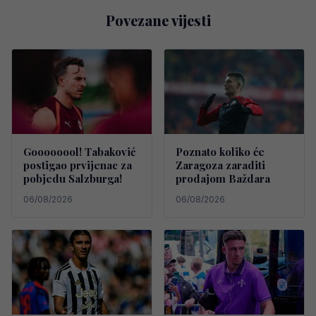
Povezane vijesti
Goooooool! Tabaković
Poznato koliko će
postigao prvijenac za
Zaragoza zaraditi
pobjedu Salzburga!
prodajom Baždara
06/08/2026
06/08/2026