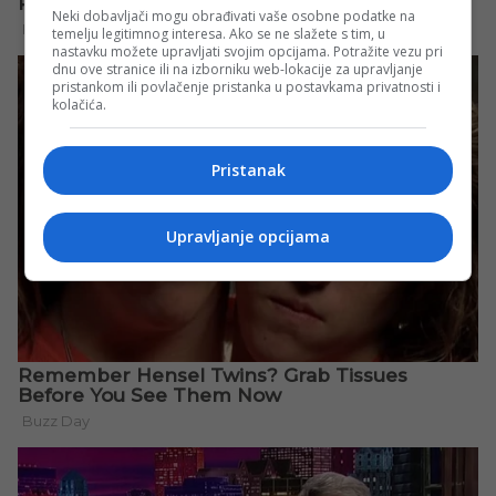
Neki dobavljači mogu obrađivati vaše osobne podatke na
temelju legitimnog interesa. Ako se ne slažete s tim, u
nastavku možete upravljati svojim opcijama. Potražite vezu pri
dnu ove stranice ili na izborniku web-lokacije za upravljanje
pristankom ili povlačenje pristanka u postavkama privatnosti i
kolačića.
Pristanak
Upravljanje opcijama