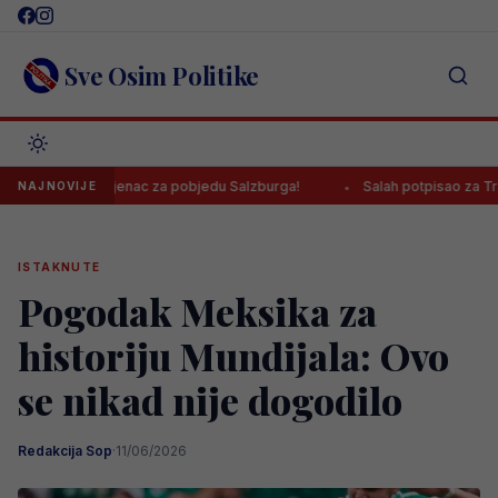
Skip
to
content
Sve Osim Politike
ao prvijenac za pobjedu Salzburga!
Salah potpisao za Trabzonspor
NAJNOVIJE
ISTAKNUTE
Pogodak Meksika za
historiju Mundijala: Ovo
se nikad nije dogodilo
Redakcija Sop
·
11/06/2026