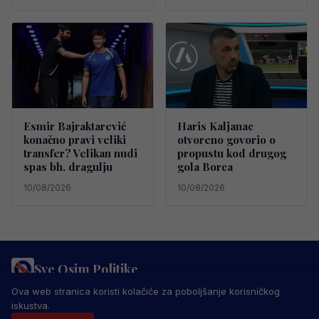
Esmir Bajraktarević
Haris Kaljanac
konačno pravi veliki
otvoreno govorio o
transfer? Velikan nudi
propustu kod drugog
spas bh. dragulju
gola Borca
10/08/2026
10/08/2026
Sve Osim Politike
PRAVILA PRIVATNOSTI
MARKETING
USLOVI KORIŠTENJA
Ova web stranica koristi kolačiće za poboljšanje korisničkog
IMPRESSUM
KONTAKT
iskustva.
© 2026 Sve Osim Politike. Sva prava zadržana.