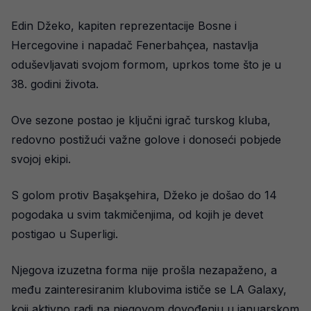
Edin Džeko, kapiten reprezentacije Bosne i
Hercegovine i napadač Fenerbahçea, nastavlja
oduševljavati svojom formom, uprkos tome što je u
38. godini života.
Ove sezone postao je ključni igrač turskog kluba,
redovno postižući važne golove i donoseći pobjede
svojoj ekipi.
S golom protiv Başakşehira, Džeko je došao do 14
pogodaka u svim takmičenjima, od kojih je devet
postigao u Superligi.
Njegova izuzetna forma nije prošla nezapaženo, a
među zainteresiranim klubovima ističe se LA Galaxy,
koji aktivno radi na njegovom dovođenju u januarskom