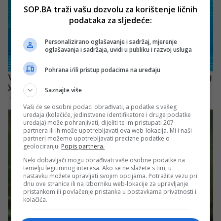
SOP.BA traži vašu dozvolu za korištenje ličnih
podataka za sljedeće:
Personalizirano oglašavanje i sadržaj, mjerenje
oglašavanja i sadržaja, uvidi u publiku i razvoj usluga
Pohrana i/ili pristup podacima na uređaju
Saznajte više
Vaši će se osobni podaci obrađivati, a podatke s vašeg
uređaja (kolačiće, jedinstvene identifikatore i druge podatke
uređaja) može pohranjivati, dijeliti te im pristupati 207
partnera ili ih može upotrebljavati ova web-lokacija. Mi i naši
partneri možemo upotrebljavati precizne podatke o
geolociranju.
Popis partnera.
Neki dobavljači mogu obrađivati vaše osobne podatke na
temelju legitimnog interesa. Ako se ne slažete s tim, u
nastavku možete upravljati svojim opcijama. Potražite vezu pri
dnu ove stranice ili na izborniku web-lokacije za upravljanje
pristankom ili povlačenje pristanka u postavkama privatnosti i
kolačića.