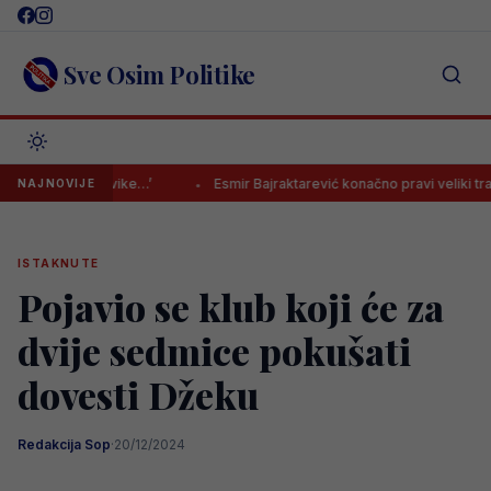
Skip
to
content
Sve Osim Politike
are navike…’
Esmir Bajraktarević konačno pravi veliki transfer? Veli
NAJNOVIJE
ISTAKNUTE
Pojavio se klub koji će za
dvije sedmice pokušati
dovesti Džeku
Redakcija Sop
·
20/12/2024