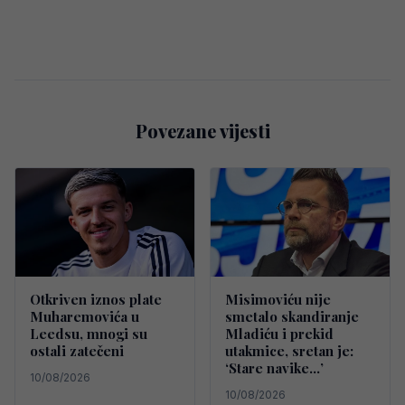
Povezane vijesti
Otkriven iznos plate
Misimoviću nije
Muharemovića u
smetalo skandiranje
Leedsu, mnogi su
Mladiću i prekid
ostali zatečeni
utakmice, sretan je:
‘Stare navike…’
10/08/2026
10/08/2026