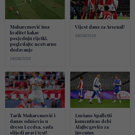
Muharemović ima
Vijest dana za Arsenal!
kvalitet kakav
08/08/2026
posjeduju rijetki,
pogledajte nestvarno
dodavanje
08/08/2026
Tarik Muharemović i
Luciano Spalletti
danas oduševio u
komentirao debi
dresu Leedsa, sada
Alajbegovića za
slijedi pravi test!
Juventus