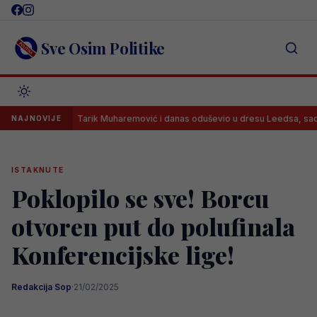
Skip
to
content
Sve Osim Politike
Tarik Muharemović i danas oduševio u dresu Leedsa, sada slijedi pr
NAJNOVIJE
ISTAKNUTE
Poklopilo se sve! Borcu
otvoren put do polufinala
Konferencijske lige!
Redakcija Sop
·
21/02/2025