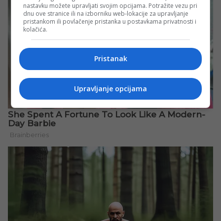
nastavku možete upravljati svojim opcijama. Potražite vezu pri
dnu ove stranice ili na izborniku web-lokacije za upravljanje
pristankom ili povlačenje pristanka u postavkama privatnosti i
kolačića.
Pristanak
Upravljanje opcijama