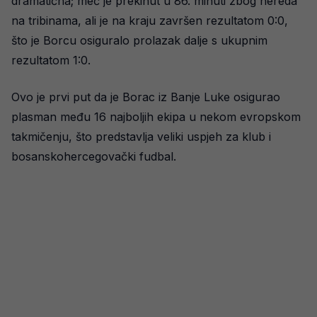
dramatična; meč je prekinut u 86. minuti zbog nereda
na tribinama, ali je na kraju završen rezultatom 0:0,
što je Borcu osiguralo prolazak dalje s ukupnim
rezultatom 1:0.
Ovo je prvi put da je Borac iz Banje Luke osigurao
plasman među 16 najboljih ekipa u nekom evropskom
takmičenju, što predstavlja veliki uspjeh za klub i
bosanskohercegovački fudbal.