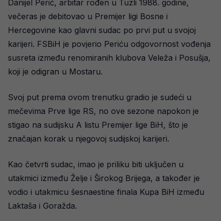
Danijel Perić, arbitar rođen u Tuzli 1988. godine,
večeras je debitovao u Premijer ligi Bosne i
Hercegovine kao glavni sudac po prvi put u svojoj
karijeri. FSBiH je povjerio Periću odgovornost vođenja
susreta između renomiranih klubova Veleža i Posušja,
koji je odigran u Mostaru.
Svoj put prema ovom trenutku gradio je sudeći u
mečevima Prve lige RS, no ove sezone napokon je
stigao na sudijsku A listu Premijer lige BiH, što je
značajan korak u njegovoj sudijskoj karijeri.
Kao četvrti sudac, imao je priliku biti uključen u
utakmici između Želje i Širokog Brijega, a također je
vodio i utakmicu šesnaestine finala Kupa BiH između
Laktaša i Goražda.