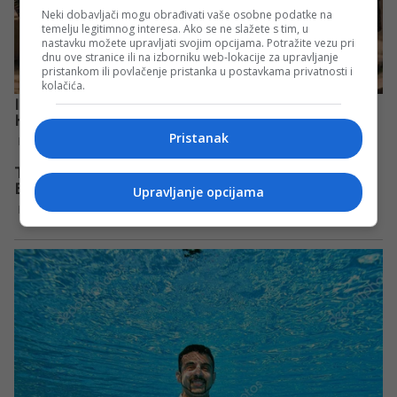
Neki dobavljači mogu obrađivati vaše osobne podatke na
temelju legitimnog interesa. Ako se ne slažete s tim, u
nastavku možete upravljati svojim opcijama. Potražite vezu pri
dnu ove stranice ili na izborniku web-lokacije za upravljanje
pristankom ili povlačenje pristanka u postavkama privatnosti i
kolačića.
Pristanak
Upravljanje opcijama