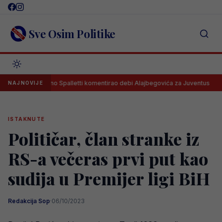
Skip
to
content
Sve Osim Politike
Luciano Spalletti komentirao debi Alajbegovića za Juventus
Koj
NAJNOVIJE
ISTAKNUTE
Političar, član stranke iz
RS-a večeras prvi put kao
sudija u Premijer ligi BiH
Redakcija Sop
·
06/10/2023