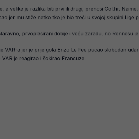
 a velika je razlika biti prvi ili drugi, prenosi Gol.hr. Naim
 jer mu stiže netko tko je bio treći u svojoj skupini Lige 
 Naravno, prvoplasirani dobije i veću zaradu, no Rennesu j
ije VAR-a jer je prije gola Enzo Le Fee pucao slobodan udar
no VAR je reagirao i šokirao Francuze.