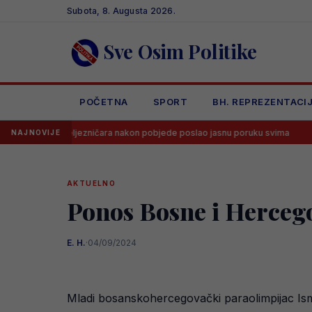
Skip
Subota, 8. Augusta 2026.
to
content
Sve Osim Politike
POČETNA
SPORT
BH. REPREZENTACI
Željezničara nakon pobjede poslao jasnu poruku svima
Dramatičan 
NAJNOVIJE
AKTUELNO
Ponos Bosne i Hercego
E. H.
·
04/09/2024
Mladi bosanskohercegovački paraolimpijac Ismai