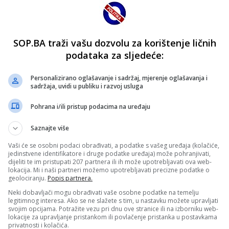
SOP.BA traži vašu dozvolu za korištenje ličnih
podataka za sljedeće:
Personalizirano oglašavanje i sadržaj, mjerenje oglašavanja i
sadržaja, uvidi u publiku i razvoj usluga
Pohrana i/ili pristup podacima na uređaju
Saznajte više
Vaši će se osobni podaci obrađivati, a podatke s vašeg uređaja (kolačiće,
jedinstvene identifikatore i druge podatke uređaja) može pohranjivati,
dijeliti te im pristupati 207 partnera ili ih može upotrebljavati ova web-
lokacija. Mi i naši partneri možemo upotrebljavati precizne podatke o
geolociranju.
Popis partnera.
Neki dobavljači mogu obrađivati vaše osobne podatke na temelju
legitimnog interesa. Ako se ne slažete s tim, u nastavku možete upravljati
svojim opcijama. Potražite vezu pri dnu ove stranice ili na izborniku web-
lokacije za upravljanje pristankom ili povlačenje pristanka u postavkama
privatnosti i kolačića.