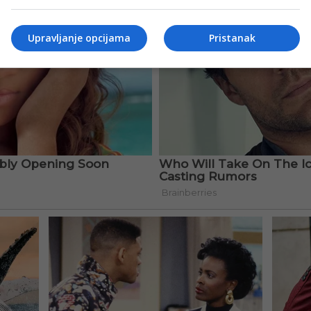
Upravljanje opcijama
Pristanak