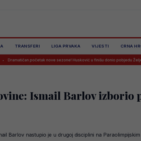
JA
TRANSFERI
LIGA PRVAKA
VIJESTI
CRNA HR
početak nove sezone! Husković u finišu donio pobjedu Željezničaru na Grba
vine: Ismail Barlov izborio 
l Barlov nastupio je u drugoj disciplini na Paraolimpijskim