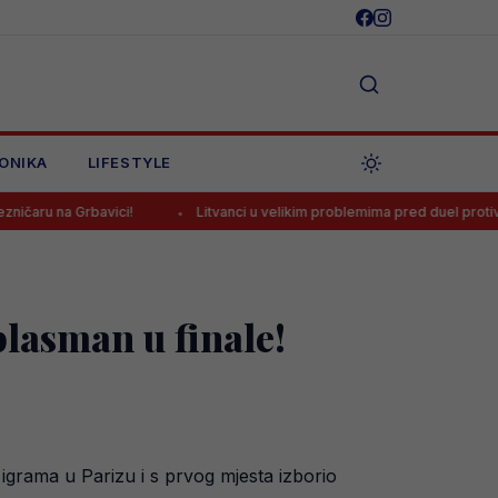
ONIKA
LIFESTYLE
vici!
Litvanci u velikim problemima pred duel protiv BiH
S
plasman u finale!
 igrama u Parizu i s prvog mjesta izborio