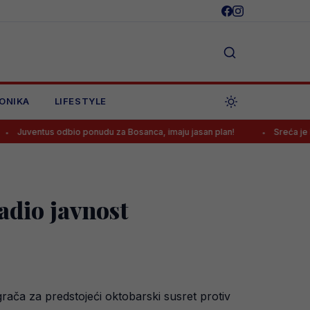
ONIKA
LIFESTYLE
dbio ponudu za Bosanca, imaju jasan plan!
Sreća je Emanu Košpi p
adio javnost
grača za predstojeći oktobarski susret protiv