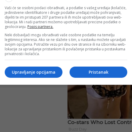
Vaši će se osobni podaci obrađivati, a podatke s vašeg uređaja (kolačiće,
jedinstvene identifikatore i druge podatke uređaja) može pohranjivati,
dijeliti te im pristupati 207 partnera ili ih može upotrebljavati ova web-
lokacija. Mi i naši partneri možemo upotrebljavati precizne podatke o
geolociranju.
Popis partnera.
Neki dobavljači mogu obrađivati vaše osobne podatke na temelju
legitimnog interesa. Ako se ne slažete s tim, u nastavku možete upravljati
svojim opcijama. Potražite vezu pri dnu ove stranice ili na izborniku web-
lokacije za upravljanje pristankom ili povlačenje pristanka u postavkama
privatnosti i kolačića.
Upravljanje opcijama
Pristanak