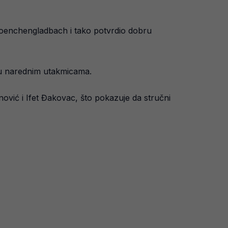
Moenchengladbach i tako potvrdio dobru
o u narednim utakmicama.
nović i Ifet Đakovac, što pokazuje da stručni