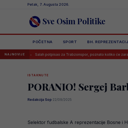
Skip
Petak, 7. Augusta 2026.
to
content
Sve Osim Politike
POČETNA
SPORT
BH. REPREZENTACI
Salah potpisao za Trabzonspor, poznato koliko će zarađivati
NAJNOVIJE
ISTAKNUTE
PORANIO! Sergej Barba
Redakcija Sop
·
22/09/2025
Selektor fudbalske A reprezentacije Bosne i He