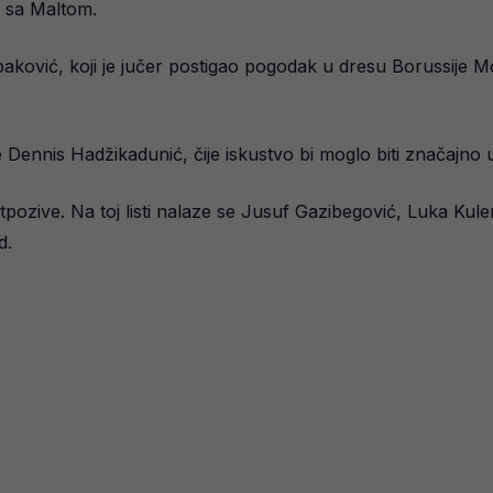
el sa Maltom.
baković, koji je jučer postigao pogodak u dresu Borussije 
te Dennis Hadžikadunić, čije iskustvo bi moglo biti značajn
tpozive. Na toj listi nalaze se Jusuf Gazibegović, Luka Kule
d.