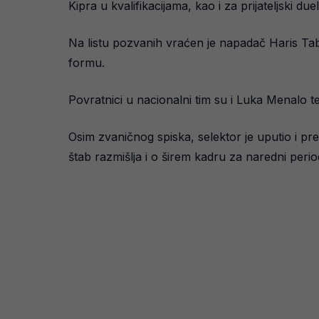
Kipra u kvalifikacijama, kao i za prijateljski du
Na listu pozvanih vraćen je napadač Haris Ta
formu.
Povratnici u nacionalni tim su i Luka Menalo 
Osim zvaničnog spiska, selektor je uputio i pre
štab razmišlja i o širem kadru za naredni perio