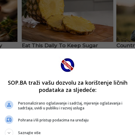
SOP.BA traži vašu dozvolu za korištenje ličnih
podataka za sljedeće:
Personalizirano oglašavanje i sadržaj, mjerenje oglašavanja i
sadržaja, uvidi u publiku i razvoj usluga
Pohrana i/ili pristup podacima na uređaju
Saznajte više