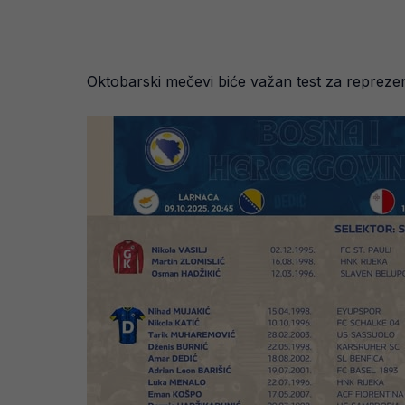
Oktobarski mečevi biće važan test za reprezent