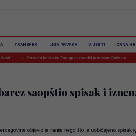
JA
TRANSFERI
LIGA PRVAKA
VIJESTI
CRNA HR
Poznato koliko će Zaragoza zaraditi prodajom Baždara
Juventus o
rez saopštio spisak i iznen
rcegovine objavio je ranije nego što je uobičajeno spisak i