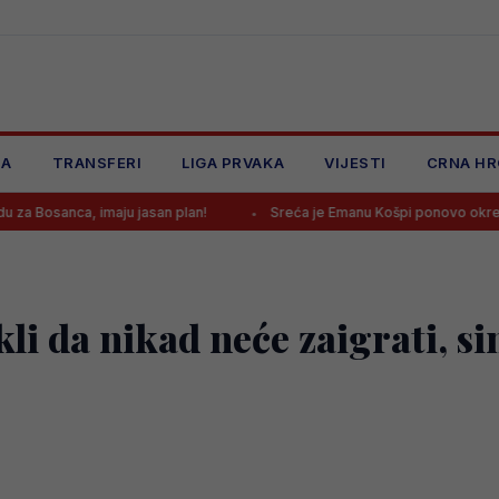
JA
TRANSFERI
LIGA PRVAKA
VIJESTI
CRNA HR
imaju jasan plan!
Sreća je Emanu Košpi ponovo okrenula leđa
li da nikad neće zaigrati, si