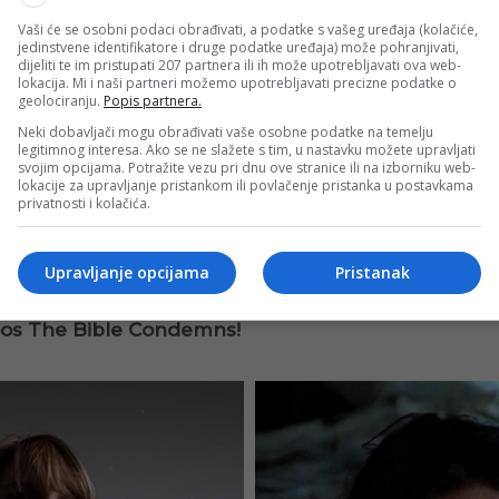
Vaši će se osobni podaci obrađivati, a podatke s vašeg uređaja (kolačiće,
jedinstvene identifikatore i druge podatke uređaja) može pohranjivati,
dijeliti te im pristupati 207 partnera ili ih može upotrebljavati ova web-
lokacija. Mi i naši partneri možemo upotrebljavati precizne podatke o
geolociranju.
Popis partnera.
Neki dobavljači mogu obrađivati vaše osobne podatke na temelju
legitimnog interesa. Ako se ne slažete s tim, u nastavku možete upravljati
svojim opcijama. Potražite vezu pri dnu ove stranice ili na izborniku web-
lokacije za upravljanje pristankom ili povlačenje pristanka u postavkama
privatnosti i kolačića.
Upravljanje opcijama
Pristanak