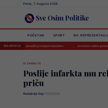
Skip
Petak, 7. Augusta 2026.
to
content
Sve Osim Politike
POČETNA
SPORT
BH. REPREZENTACI
oza zaraditi prodajom Baždara
Juventus odbio ponudu za Bosanca, 
NAJNOVIJE
ISTAKNUTE
Poslije infarkta mu rek
priču
Redakcija Sop
·
17/02/2025