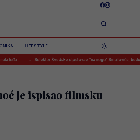
ONIKA
LIFESTYLE
Selektor Švedske otputovao “na noge” Smajloviću, budući Zmaj imao
noć je ispisao filmsku