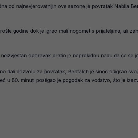
jedna od najnevjerovatnijih ove sezone je povratak Nabila
 prošle godine dok je igrao mali nogomet s prijateljima, ali zah
i neizvjestan oporavak pratio je neprekidnu nadu da će se 
o dali dozvolu za povratak, Bentaleb je sinoć odigrao svoj
već u 80. minuti postigao je pogodak za vodstvo, što je iza