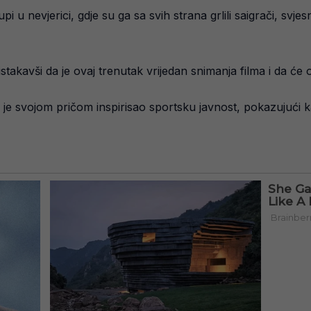
u nevjerici, gdje su ga sa svih strana grlili saigrači, svjes
stakavši da je ovaj trenutak vrijedan snimanja filma i da će o
 je svojom pričom inspirisao sportsku javnost, pokazujući k