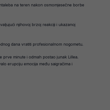
 Bentaleba na teren nakon osmomjesečne borbe
valjujući njihovoj brzoj reakciji i ukazanoj
jednog dana vratiti profesionalnom nogometu.
e prve minute i odmah postao junak Lillea.
zvalo erupciju emocija među saigračima i