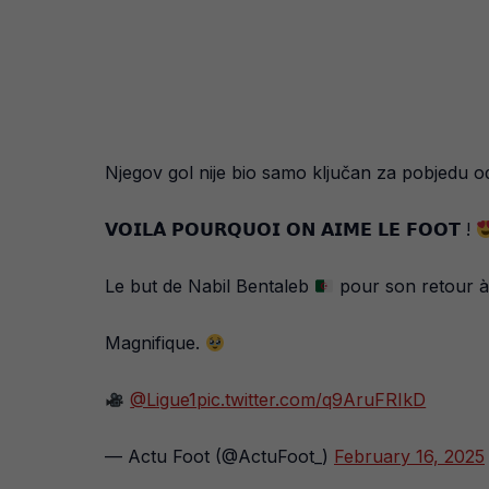
Njegov gol nije bio samo ključan za pobjedu od
𝗩𝗢𝗜𝗟𝗔̀ 𝗣𝗢𝗨𝗥𝗤𝗨𝗢𝗜 𝗢𝗡 𝗔𝗜𝗠𝗘 𝗟𝗘 𝗙𝗢𝗢𝗧 !
Le but de Nabil Bentaleb
pour son retour à 
Magnifique.
@Ligue1
pic.twitter.com/q9AruFRIkD
— Actu Foot (@ActuFoot_)
February 16, 2025