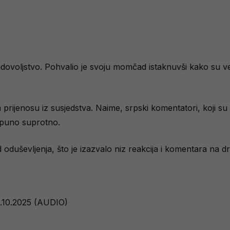
voljstvo. Pohvalio je svoju momčad istaknuvši kako su većim
om prijenosu iz susjedstva. Naime, srpski komentatori, koji s
tpuno suprotno.
 oduševljenja, što je izazvalo niz reakcija i komentara na
3.10.2025 (AUDIO)