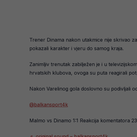
Trener Dinama nakon utakmice nije skrivao zado
pokazali karakter i vjeru do samog kraja.
Zanimljiv trenutak zabilježen je i u televizijsk
hrvatskih klubova, ovoga su puta reagirali po
Nakon Varelinog gola doslovno su podivljali od
@balkansport4k
Malmo vs Dinamo 1:1 Reakcija komentatora 2
♬ original sound – balkansport4k