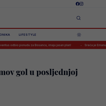
ONIKA
LIFESTYLE
onudu za Bosanca, imaju jasan plan!
Sreća je Emanu Košpi ponovo
mov gol u posljednjoj