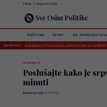
Skip
Petak, 7. Augusta 2026.
to
content
Sve Osim Politike
POČETNA
SPORT
BH. REPREZENTACI
Salah potpisao za Trabzonspor, poznato koliko će zarađivati
Pozna
NAJNOVIJE
ISTAKNUTE
Poslušajte kako je sr
minuti
Redakcija Sop
·
25/10/2025