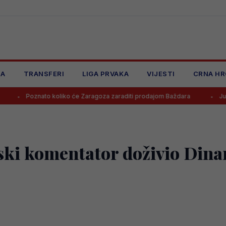
JA
TRANSFERI
LIGA PRVAKA
VIJESTI
CRNA HR
to koliko će Zaragoza zaraditi prodajom Baždara
Juventus odbio p
pski komentator doživio Dina