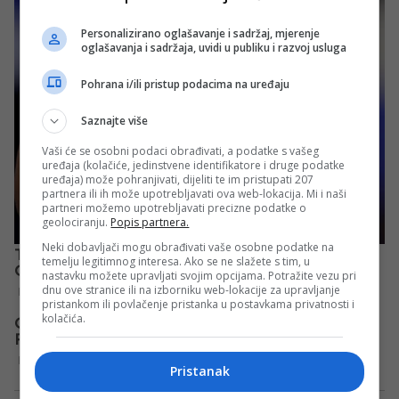
Personalizirano oglašavanje i sadržaj, mjerenje
oglašavanja i sadržaja, uvidi u publiku i razvoj usluga
Pohrana i/ili pristup podacima na uređaju
Saznajte više
Vaši će se osobni podaci obrađivati, a podatke s vašeg
uređaja (kolačiće, jedinstvene identifikatore i druge podatke
uređaja) može pohranjivati, dijeliti te im pristupati 207
partnera ili ih može upotrebljavati ova web-lokacija. Mi i naši
partneri možemo upotrebljavati precizne podatke o
geolociranju.
Popis partnera.
Neki dobavljači mogu obrađivati vaše osobne podatke na
temelju legitimnog interesa. Ako se ne slažete s tim, u
nastavku možete upravljati svojim opcijama. Potražite vezu pri
dnu ove stranice ili na izborniku web-lokacije za upravljanje
pristankom ili povlačenje pristanka u postavkama privatnosti i
kolačića.
Pristanak