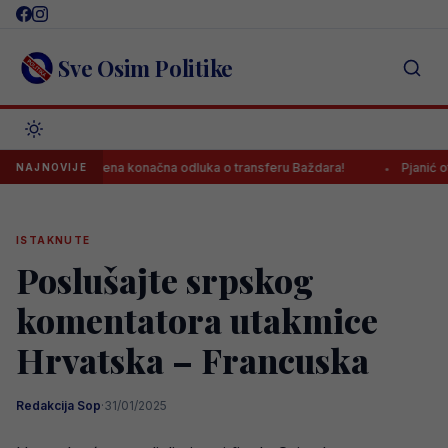
Skip
to
content
Sve Osim Politike
Donesena konačna odluka o transferu Baždara!
Pjanić otkrio: “Z
NAJNOVIJE
ISTAKNUTE
Poslušajte srpskog
komentatora utakmice
Hrvatska – Francuska
Redakcija Sop
·
31/01/2025