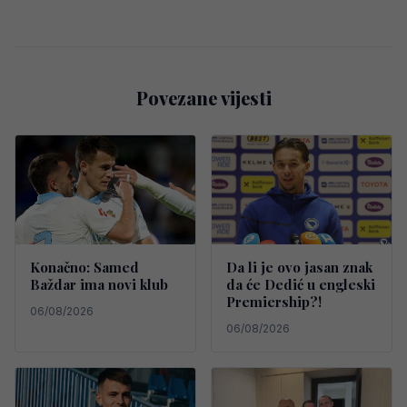
Povezane vijesti
Konačno: Samed
Da li je ovo jasan znak
Baždar ima novi klub
da će Dedić u engleski
Premiership?!
06/08/2026
06/08/2026