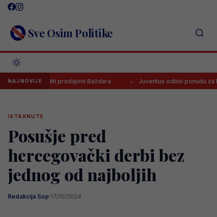
Skip
to
content
Sve Osim Politike
za zaraditi prodajom Baždara
Juventus odbio ponudu za Bosanca, i
NAJNOVIJE
ISTAKNUTE
Posušje pred
hercegovački derbi bez
jednog od najboljih
Redakcija Sop
·
17/10/2024