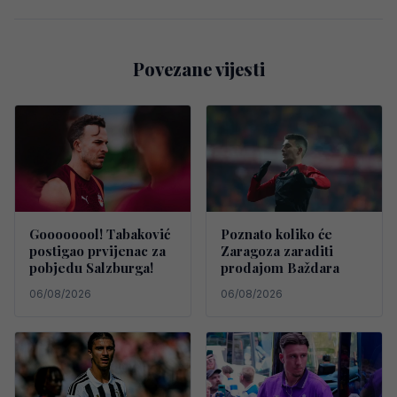
Povezane vijesti
Goooooool! Tabaković
Poznato koliko će
postigao prvijenac za
Zaragoza zaraditi
pobjedu Salzburga!
prodajom Baždara
06/08/2026
06/08/2026