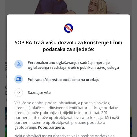
SOP.BA traži vašu dozvolu za korištenje ličnih
podataka za sljedeće:
Personalizirano oglašavanje i sadržaj, mjerenje
oglašavanja i sadržaja, uvidi u publiku i razvoj usluga
Pohrana i/ili pristup podacima na uređaju
Saznajte više
Vaši će se osobni podaci obrađivati, a podatke s vašeg
uređaja (kolačiće, jedinstvene identifikatore i druge podatke
uređaja) može pohranjivati, dijeliti te im pristupati 207
partnera ili ih može upotrebljavati ova web-lokacija. Mi i naši
partneri možemo upotrebljavati precizne podatke o
geolociranju.
Popis partnera.
Neki dobavljači mogu obrađivati vaše osobne podatke na