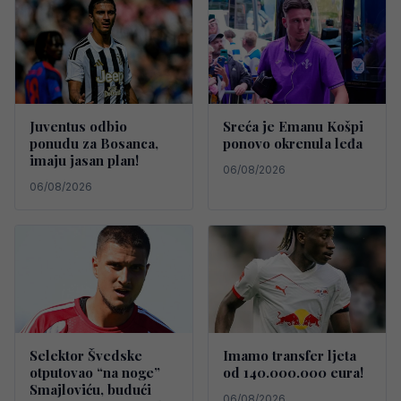
Juventus odbio
Sreća je Emanu Košpi
ponudu za Bosanca,
ponovo okrenula leđa
imaju jasan plan!
06/08/2026
06/08/2026
Selektor Švedske
Imamo transfer ljeta
otputovao “na noge”
od 140.000.000 eura!
Smajloviću, budući
06/08/2026