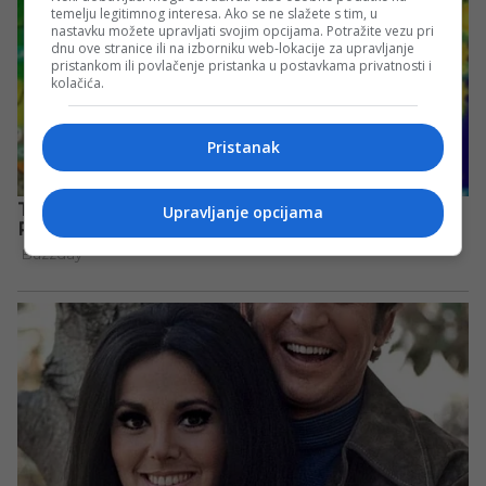
temelju legitimnog interesa. Ako se ne slažete s tim, u
nastavku možete upravljati svojim opcijama. Potražite vezu pri
dnu ove stranice ili na izborniku web-lokacije za upravljanje
pristankom ili povlačenje pristanka u postavkama privatnosti i
kolačića.
Pristanak
Upravljanje opcijama