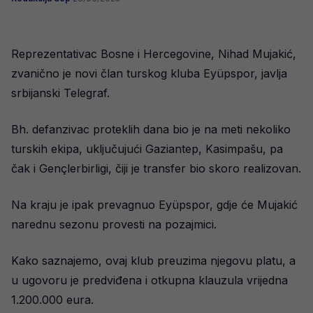
Reprezentativac Bosne i Hercegovine, Nihad Mujakić,
zvanično je novi član turskog kluba Eyüpspor, javlja
srbijanski Telegraf.
Bh. defanzivac proteklih dana bio je na meti nekoliko
turskih ekipa, uključujući Gaziantep, Kasimpašu, pa
čak i Gençlerbirligi, čiji je transfer bio skoro realizovan.
Na kraju je ipak prevagnuo Eyüpspor, gdje će Mujakić
narednu sezonu provesti na pozajmici.
Kako saznajemo, ovaj klub preuzima njegovu platu, a
u ugovoru je predviđena i otkupna klauzula vrijedna
1.200.000 eura.