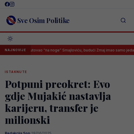
Skip
to
content
Sve Osim Politike
edske otputovao “na noge” Smajloviću, budući Zmaj imao samo jedan odgo
NAJNOVIJE
ISTAKNUTE
Potpuni preokret: Evo
gdje Mujakić nastavlja
karijeru, transfer je
milionski
Redakcija Sop
·
28/06/2025