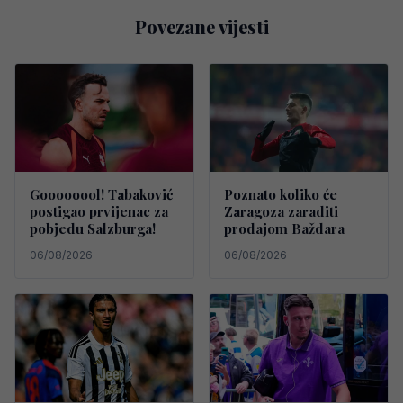
Povezane vijesti
Goooooool! Tabaković
Poznato koliko će
postigao prvijenac za
Zaragoza zaraditi
pobjedu Salzburga!
prodajom Baždara
06/08/2026
06/08/2026