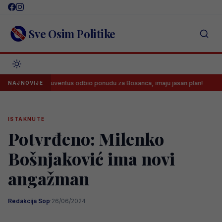
Skip
to
content
Sve Osim Politike
Juventus odbio ponudu za Bosanca, imaju jasan plan!
Sreć
NAJNOVIJE
ISTAKNUTE
Potvrđeno: Milenko
Bošnjaković ima novi
angažman
Redakcija Sop
·
26/06/2024