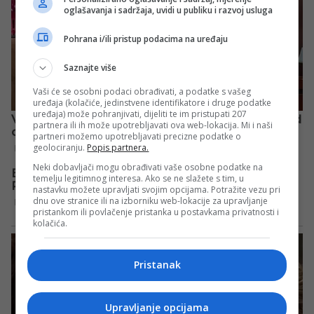
oglašavanja i sadržaja, uvidi u publiku i razvoj usluga
Pohrana i/ili pristup podacima na uređaju
Saznajte više
Vaši će se osobni podaci obrađivati, a podatke s vašeg
uređaja (kolačiće, jedinstvene identifikatore i druge podatke
uređaja) može pohranjivati, dijeliti te im pristupati 207
partnera ili ih može upotrebljavati ova web-lokacija. Mi i naši
partneri možemo upotrebljavati precizne podatke o
geolociranju.
Popis partnera.
Neki dobavljači mogu obrađivati vaše osobne podatke na
temelju legitimnog interesa. Ako se ne slažete s tim, u
nastavku možete upravljati svojim opcijama. Potražite vezu pri
dnu ove stranice ili na izborniku web-lokacije za upravljanje
pristankom ili povlačenje pristanka u postavkama privatnosti i
kolačića.
Pristanak
Upravljanje opcijama