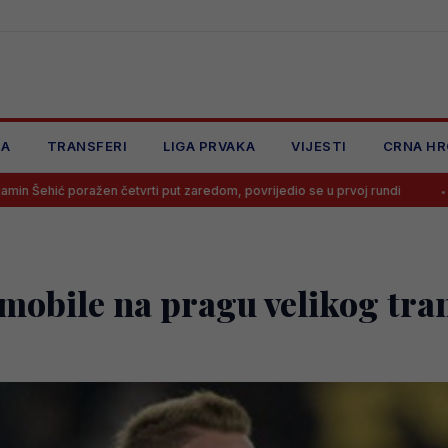
JA
TRANSFERI
LIGA PRVAKA
VIJESTI
CRNA HR
četvrti put zaredom, povrijedio se u prvoj rundi
Trener nije želio 
mobile na pragu velikog tran