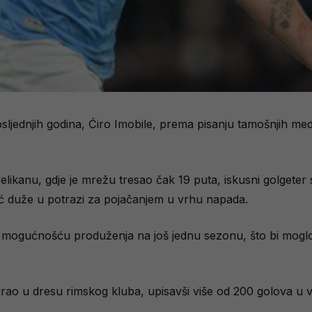
sljednjih godina, Ćiro Imobile, prema pisanju tamošnjih medi
kanu, gdje je mrežu tresao čak 19 puta, iskusni golgeter 
 već duže u potrazi za pojačanjem u vrhu napada.
mogućnošću produženja na još jednu sezonu, što bi moglo o
irao u dresu rimskog kluba, upisavši više od 200 golova u v