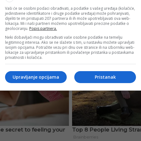
Vaši će se osobni podaci obrađivati, a podatke s vašeg uređaja (kolačiće,
jedinstvene identifikatore i druge podatke uređaja) može pohranjivati,
dijeliti te im pristupati 207 partnera ili ih može upotrebljavati ova web-
lokacija. Mi i naši partneri možemo upotrebljavati precizne podatke o
geolociranju.
Popis partnera.
Neki dobavljači mogu obrađivati vaše osobne podatke na temelju
legitimnog interesa. Ako se ne slažete s tim, u nastavku možete upravljati
svojim opcijama. Potražite vezu pri dnu ove stranice ili na izborniku web-
lokacije za upravljanje pristankom ili povlačenje pristanka u postavkama
privatnosti i kolačića.
Upravljanje opcijama
Pristanak