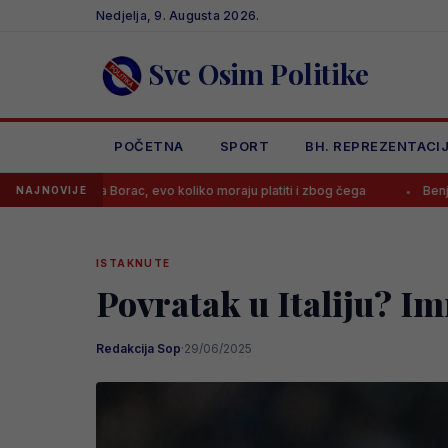
Skip
Nedjelja, 9. Augusta 2026.
to
content
Sve Osim Politike
POČETNA
SPORT
BH. REPREZENTACI
orac, evo koliko moraju platiti i zbog čega
Benjamin Šehić poražen 
NAJNOVIJE
ISTAKNUTE
Povratak u Italiju? Im
Redakcija Sop
·
29/06/2025