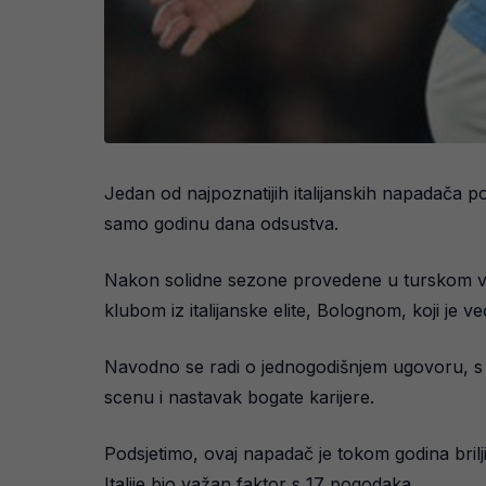
Jedan od najpoznatijih italijanskih napadača po
samo godinu dana odsustva.
Nakon solidne sezone provedene u turskom veli
klubom iz italijanske elite, Bolognom, koji je
Navodno se radi o jednogodišnjem ugovoru, s 
scenu i nastavak bogate karijere.
Podsjetimo, ovaj napadač je tokom godina brilj
Italije bio važan faktor s 17 pogodaka.