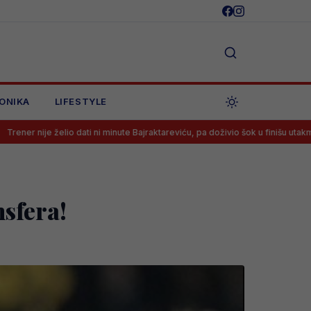
ONIKA
LIFESTYLE
dati ni minute Bajraktareviću, pa doživio šok u finišu utakmice
Saraje
sfera!