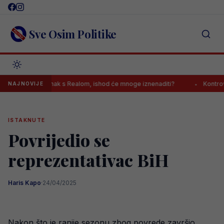
Skip
to
content
Sve Osim Politike
vršio sastanak s Realom, ishod će mnoge iznenaditi?
Kontroverzni g
NAJNOVIJE
ISTAKNUTE
Povrijedio se
reprezentativac BiH
Haris Kapo
·
24/04/2025
Nakon što je ranije sezonu zbog povrede završio