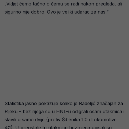
„Vidjet ćemo tačno o čemu se radi nakon pregleda, ali
sigurno nije dobro. Ovo je veliki udarac za nas.“
Statistika jasno pokazuje koliko je Radeljić značajan za
Rijeku – bez njega su u HNL-u odigrali osam utakmica i
slavili u samo dvije (protiv Šibenika 1:0 i Lokomotive
4:1). U preostale tri utakmice bez njega upisali su