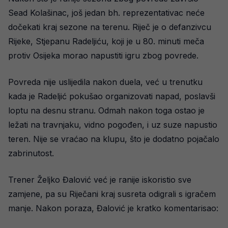
Sead Kolašinac, još jedan bh. reprezentativac neće
dočekati kraj sezone na terenu. Riječ je o defanzivcu
Rijeke, Stjepanu Radeljiću, koji je u 80. minuti meča
protiv Osijeka morao napustiti igru zbog povrede.
Povreda nije uslijedila nakon duela, već u trenutku
kada je Radeljić pokušao organizovati napad, poslavši
loptu na desnu stranu. Odmah nakon toga ostao je
ležati na travnjaku, vidno pogođen, i uz suze napustio
teren. Nije se vraćao na klupu, što je dodatno pojačalo
zabrinutost.
Trener Željko Đalović već je ranije iskoristio sve
zamjene, pa su Riječani kraj susreta odigrali s igračem
manje. Nakon poraza, Đalović je kratko komentarisao: