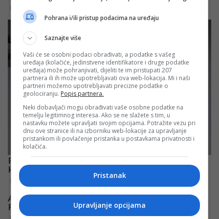
Pohrana i/ili pristup podacima na uređaju
Saznajte više
Vaši će se osobni podaci obrađivati, a podatke s vašeg
uređaja (kolačiće, jedinstvene identifikatore i druge podatke
uređaja) može pohranjivati, dijeliti te im pristupati 207
partnera ili ih može upotrebljavati ova web-lokacija. Mi i naši
partneri možemo upotrebljavati precizne podatke o
geolociranju.
Popis partnera.
Neki dobavljači mogu obrađivati vaše osobne podatke na
temelju legitimnog interesa. Ako se ne slažete s tim, u
nastavku možete upravljati svojim opcijama. Potražite vezu pri
dnu ove stranice ili na izborniku web-lokacije za upravljanje
pristankom ili povlačenje pristanka u postavkama privatnosti i
kolačića.
Pristanak
Upravljanje opcijama