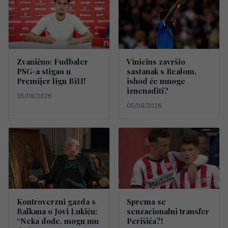
Zvanično: Fudbaler
Vinicius završio
PSG-a stigao u
sastanak s Realom,
Premijer ligu BiH!
ishod će mnoge
iznenaditi?
05/08/2026
05/08/2026
Kontroverzni gazda s
Sprema se
Balkana o Jovi Lukiću:
senzacionalni transfer
“Neka dođe, mogu mu
Perišića?!