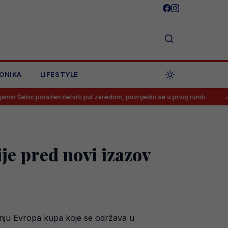
ONIKA
LIFESTYLE
ažen četvrti put zaredom, povrijedio se u prvoj rundi
Trener nije ž
ije pred novi izazov
čenju Evropa kupa koje se održava u