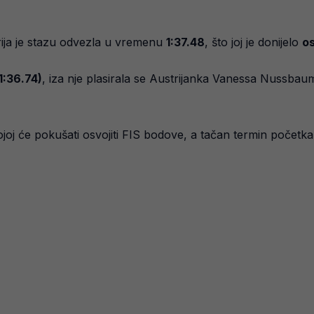
ja je stazu odvezla u vremenu
1:37.48
, što joj je donijelo
os
1:36.74)
, iza nje plasirala se Austrijanka Vanessa Nussbau
joj će pokušati osvojiti FIS bodove, a tačan termin početka 