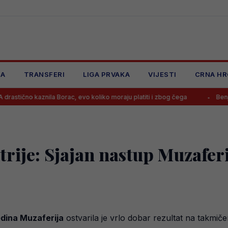
JA
TRANSFERI
LIGA PRVAKA
VIJESTI
CRNA HR
ila Borac, evo koliko moraju platiti i zbog čega
Benjamin Šehić por
strije: Sjajan nastup Muzafer
edina Muzaferija
ostvarila je vrlo dobar rezultat na takmi