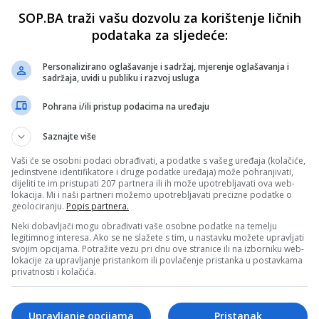
SOP.BA traži vašu dozvolu za korištenje ličnih
podataka za sljedeće:
Personalizirano oglašavanje i sadržaj, mjerenje oglašavanja i
sadržaja, uvidi u publiku i razvoj usluga
Pohrana i/ili pristup podacima na uređaju
Saznajte više
Vaši će se osobni podaci obrađivati, a podatke s vašeg uređaja (kolačiće,
jedinstvene identifikatore i druge podatke uređaja) može pohranjivati,
dijeliti te im pristupati 207 partnera ili ih može upotrebljavati ova web-
lokacija. Mi i naši partneri možemo upotrebljavati precizne podatke o
geolociranju.
Popis partnera.
Neki dobavljači mogu obrađivati vaše osobne podatke na temelju
legitimnog interesa. Ako se ne slažete s tim, u nastavku možete upravljati
svojim opcijama. Potražite vezu pri dnu ove stranice ili na izborniku web-
lokacije za upravljanje pristankom ili povlačenje pristanka u postavkama
privatnosti i kolačića.
Upravljanje opcijama
Pristanak