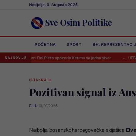
Skip
Nedjelja, 9. Augusta 2026.
to
content
Sve Osim Politike
POČETNA
SPORT
BH. REPREZENTACI
arni Del Piero upozorio Kerima na jednu stvar
UEFA drastično kazn
NAJNOVIJE
ISTAKNUTE
Pozitivan signal iz Au
E. H.
·
13/01/2026
Najbolja bosanskohercegovačka skijašica
Elv