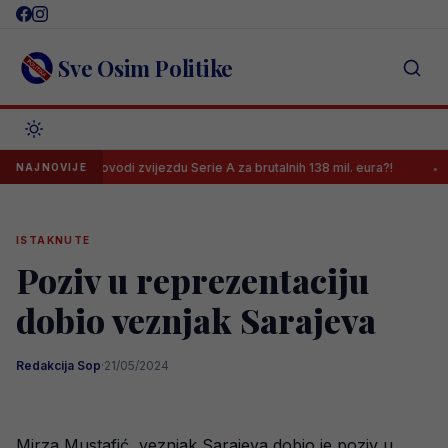
Skip
to
content
Sve Osim Politike
Arsenal dovodi zvijezdu Serie A za brutalnih 138 mil. eura?!
Mladi b
NAJNOVIJE
ISTAKNUTE
Poziv u reprezentaciju
dobio veznjak Sarajeva
Redakcija Sop
·
21/05/2024
Mirza Mustafić, veznjak Sarajeva dobio je poziv u