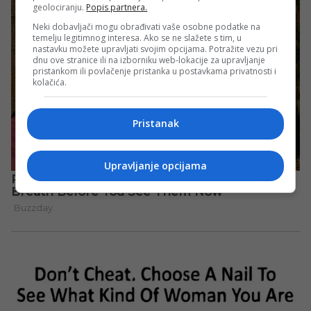
geolociranju.
Popis partnera.
Neki dobavljači mogu obrađivati vaše osobne podatke na
temelju legitimnog interesa. Ako se ne slažete s tim, u
nastavku možete upravljati svojim opcijama. Potražite vezu pri
dnu ove stranice ili na izborniku web-lokacije za upravljanje
pristankom ili povlačenje pristanka u postavkama privatnosti i
kolačića.
Pristanak
Upravljanje opcijama