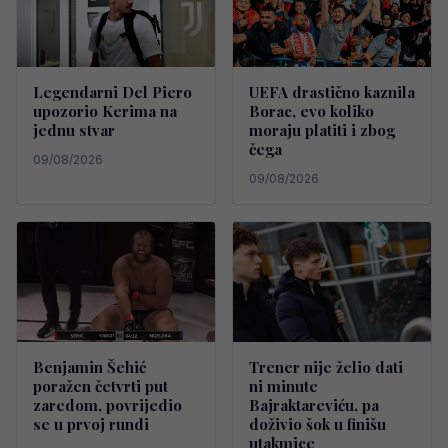
Legendarni Del Piero
UEFA drastično kaznila
upozorio Kerima na
Borac, evo koliko
jednu stvar
moraju platiti i zbog
čega
09/08/2026
09/08/2026
Benjamin Šehić
Trener nije želio dati
poražen četvrti put
ni minute
zaredom, povrijedio
Bajraktareviću, pa
se u prvoj rundi
doživio šok u finišu
utakmice