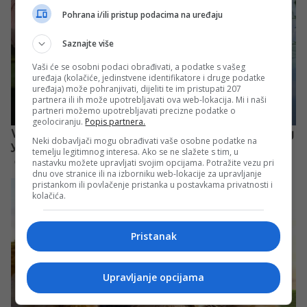
Pohrana i/ili pristup podacima na uređaju
Saznajte više
Vaši će se osobni podaci obrađivati, a podatke s vašeg
uređaja (kolačiće, jedinstvene identifikatore i druge podatke
uređaja) može pohranjivati, dijeliti te im pristupati 207
partnera ili ih može upotrebljavati ova web-lokacija. Mi i naši
partneri možemo upotrebljavati precizne podatke o
geolociranju.
Popis partnera.
Neki dobavljači mogu obrađivati vaše osobne podatke na
temelju legitimnog interesa. Ako se ne slažete s tim, u
nastavku možete upravljati svojim opcijama. Potražite vezu pri
dnu ove stranice ili na izborniku web-lokacije za upravljanje
pristankom ili povlačenje pristanka u postavkama privatnosti i
kolačića.
Pristanak
Upravljanje opcijama