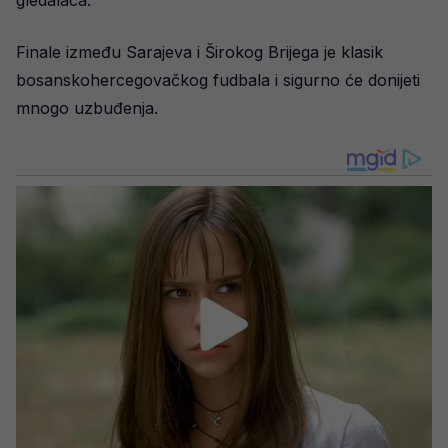
gledalaca.
Finale između Sarajeva i Širokog Brijega je klasik
bosanskohercegovačkog fudbala i sigurno će donijeti
mnogo uzbuđenja.