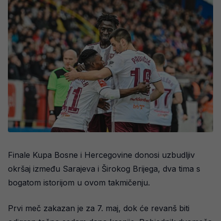
Finale Kupa Bosne i Hercegovine donosi uzbudljiv
okršaj između Sarajeva i Širokog Brijega, dva tima s
bogatom istorijom u ovom takmičenju.
Prvi meč zakazan je za 7. maj, dok će revanš biti