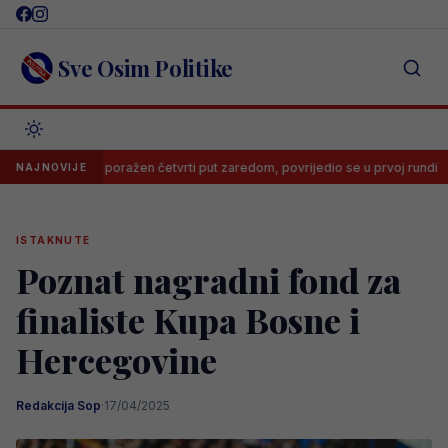
Skip
to
content
Sve Osim Politike
Šehić poražen četvrti put zaredom, povrijedio se u prvoj rundi
Tre
NAJNOVIJE
ISTAKNUTE
Poznat nagradni fond za
finaliste Kupa Bosne i
Hercegovine
Redakcija Sop
·
17/04/2025