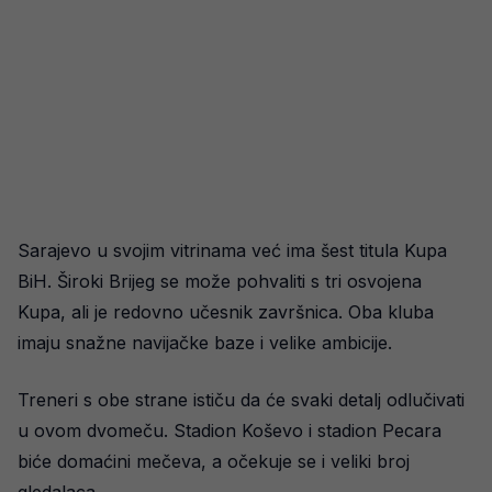
Sarajevo u svojim vitrinama već ima šest titula Kupa
BiH. Široki Brijeg se može pohvaliti s tri osvojena
Kupa, ali je redovno učesnik završnica. Oba kluba
imaju snažne navijačke baze i velike ambicije.
Treneri s obe strane ističu da će svaki detalj odlučivati
u ovom dvomeču. Stadion Koševo i stadion Pecara
biće domaćini mečeva, a očekuje se i veliki broj