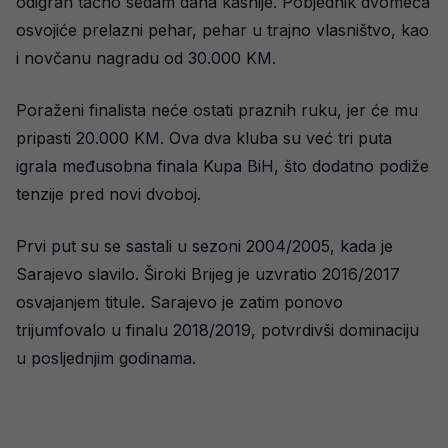
odigran tačno sedam dana kasnije. Pobjednik dvomeča
osvojiće prelazni pehar, pehar u trajno vlasništvo, kao
i novčanu nagradu od 30.000 KM.
Poraženi finalista neće ostati praznih ruku, jer će mu
pripasti 20.000 KM. Ova dva kluba su već tri puta
igrala međusobna finala Kupa BiH, što dodatno podiže
tenzije pred novi dvoboj.
Prvi put su se sastali u sezoni 2004/2005, kada je
Sarajevo slavilo. Široki Brijeg je uzvratio 2016/2017
osvajanjem titule. Sarajevo je zatim ponovo
trijumfovalo u finalu 2018/2019, potvrdivši dominaciju
u posljednjim godinama.