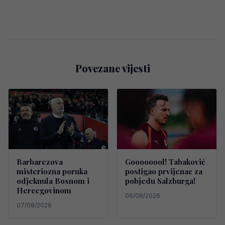
Povezane vijesti
Barbarezova
Goooooool! Tabaković
misteriozna poruka
postigao prvijenac za
odjeknula Bosnom i
pobjedu Salzburga!
Hercegovinom
06/08/2026
07/08/2026