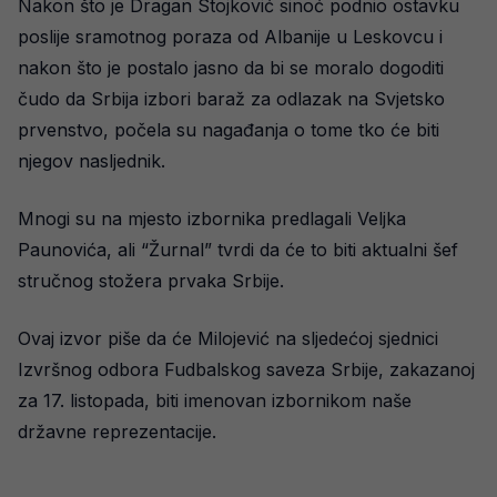
Nakon što je Dragan Stojković sinoć podnio ostavku
poslije sramotnog poraza od Albanije u Leskovcu i
nakon što je postalo jasno da bi se moralo dogoditi
čudo da Srbija izbori baraž za odlazak na Svjetsko
prvenstvo, počela su nagađanja o tome tko će biti
njegov nasljednik.
Mnogi su na mjesto izbornika predlagali Veljka
Paunovića, ali “Žurnal” tvrdi da će to biti aktualni šef
stručnog stožera prvaka Srbije.
Ovaj izvor piše da će Milojević na sljedećoj sjednici
Izvršnog odbora Fudbalskog saveza Srbije, zakazanoj
za 17. listopada, biti imenovan izbornikom naše
državne reprezentacije.