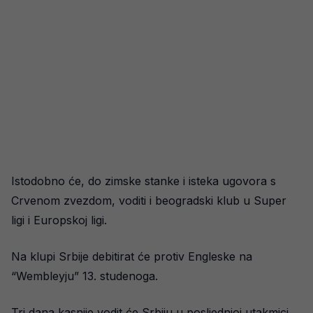
Istodobno će, do zimske stanke i isteka ugovora s
Crvenom zvezdom, voditi i beogradski klub u Super
ligi i Europskoj ligi.
Na klupi Srbije debitirat će protiv Engleske na
“Wembleyju” 13. studenoga.
Tri dana kasnije vodit će Srbiju u posljednjoj utakmici