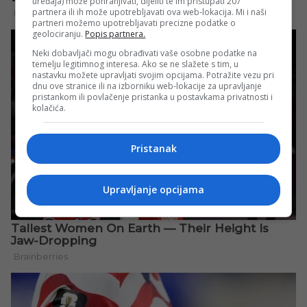
uređaja) može pohranjivati, dijeliti te im pristupati 207
partnera ili ih može upotrebljavati ova web-lokacija. Mi i naši
partneri možemo upotrebljavati precizne podatke o
geolociranju.
Popis partnera.
Neki dobavljači mogu obrađivati vaše osobne podatke na
temelju legitimnog interesa. Ako se ne slažete s tim, u
nastavku možete upravljati svojim opcijama. Potražite vezu pri
dnu ove stranice ili na izborniku web-lokacije za upravljanje
pristankom ili povlačenje pristanka u postavkama privatnosti i
kolačića.
Pristanak
Upravljanje opcijama