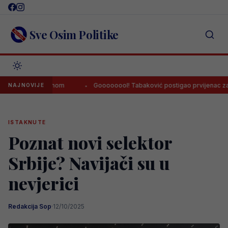
Skip
to
content
Sve Osim Politike
 Hercegovinom
Goooooool! Tabaković postigao prvijenac za pobje
NAJNOVIJE
ISTAKNUTE
Poznat novi selektor
Srbije? Navijači su u
nevjerici
Redakcija Sop
·
12/10/2025