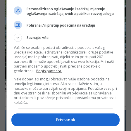
Personalizirano oglašavanje i sadržaj, mjerenje
oglašavanja i sadržaja, uvidi u publiku i razvoj usluga
Pohrana i/ili pristup podacima na uređaju
Saznajte više
Vaši će se osobni podaci obrađivati, a podatke s vašeg
uređaja (kolačiće, jedinstvene identifikatore i druge podatke
uređaja) može pohranjivati, dijeliti te im pristupati 207
partnera ili ih može upotrebljavati ova web-lokacija. Mi i naši
partneri možemo upotrebljavati precizne podatke o
geolociranju.
Popis partnera.
Neki dobavljači mogu obrađivati vaše osobne podatke na
temelju legitimnog interesa. Ako se ne slažete s tim, u
nastavku možete upravljati svojim opcijama. Potražite vezu pri
dnu ove stranice ili na izborniku web-lokacije za upravljanje
pristankom ili povlačenje pristanka u postavkama privatnosti i
kolačića.
Pristanak