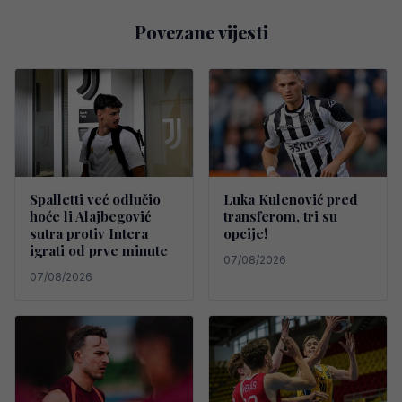
Povezane vijesti
Spalletti već odlučio
Luka Kulenović pred
hoće li Alajbegović
transferom, tri su
sutra protiv Intera
opcije!
igrati od prve minute
07/08/2026
07/08/2026