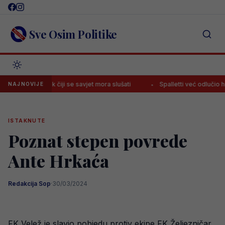
Skip
to
content
Sve Osim Politike
 čovjek čiji se savjet mora slušati
Spalletti već odlučio hoće li Ala
NAJNOVIJE
ISTAKNUTE
Poznat stepen povrede
Ante Hrkaća
Redakcija Sop
·
30/03/2024
FK Velež je slavio pobjedu protiv ekipe FK Željezničar