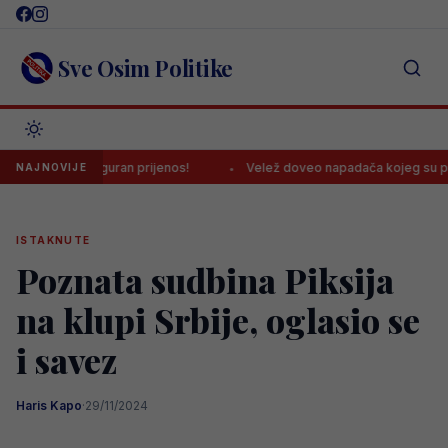
Skip
to
content
Sve Osim Politike
u, osiguran prijenos!
Velež doveo napadača kojeg su poredili sa
NAJNOVIJE
ISTAKNUTE
Poznata sudbina Piksija
na klupi Srbije, oglasio se
i savez
Haris Kapo
·
29/11/2024