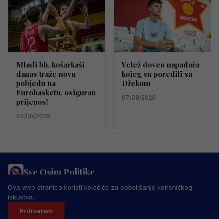
Mladi bh. košarkaši
Velež doveo napadača
danas traže novu
kojeg su poredili sa
pobjedu na
Džekom
Eurobasketu, osiguran
07/08/2026
prijenos!
07/08/2026
Sve Osim Politike
PRAVILA PRIVATNOSTI
MARKETING
USLOVI KORIŠTENJA
Ova web stranica koristi kolačiće za poboljšanje korisničkog
IMPRESSUM
KONTAKT
iskustva.
© 2026 Sve Osim Politike. Sva prava zadržana.
Prihvatam