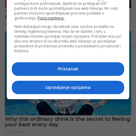
uređaja) može pohranjivati, dijeliti te im pristupati 207
partnera ili ih može upotrebljavati ova web-lokacija. Mi i naši
partneri možemo upotrebljavati precizne podatke o
geolociranju.
Popis partnera.
Neki dobavljači mogu obrađivati vaše osobne podatke na
temelju legitimnog interesa. Ako se ne slažete s tim, u
nastavku možete upravljati svojim opcijama. Potražite vezu pri
dnu ove stranice ili na izborniku web-lokacije za upravljanje
pristankom ili povlačenje pristanka u postavkama privatnosti i
kolačića.
Pristanak
Upravljanje opcijama