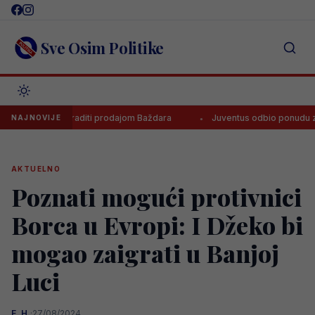
Skip
to
content
Sve Osim Politike
ragoza zaraditi prodajom Baždara
Juventus odbio ponudu za Bosanc
NAJNOVIJE
AKTUELNO
Poznati mogući protivnici
Borca u Evropi: I Džeko bi
mogao zaigrati u Banjoj
Luci
E. H.
·
27/08/2024