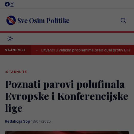
Skip
to
content
Sve Osim Politike
ci!
Litvanci u velikim problemima pred duel protiv BiH
Str
NAJNOVIJE
ISTAKNUTE
Poznati parovi polufinala
Evropske i Konferencijske
lige
Redakcija Sop
·
18/04/2025