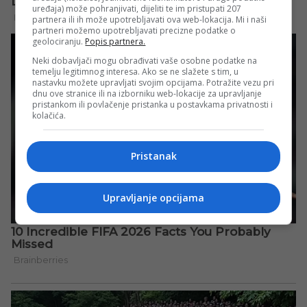
uređaja) može pohranjivati, dijeliti te im pristupati 207
partnera ili ih može upotrebljavati ova web-lokacija. Mi i naši
partneri možemo upotrebljavati precizne podatke o
geolociranju.
Popis partnera.
Neki dobavljači mogu obrađivati vaše osobne podatke na
temelju legitimnog interesa. Ako se ne slažete s tim, u
nastavku možete upravljati svojim opcijama. Potražite vezu pri
dnu ove stranice ili na izborniku web-lokacije za upravljanje
pristankom ili povlačenje pristanka u postavkama privatnosti i
kolačića.
Pristanak
Upravljanje opcijama