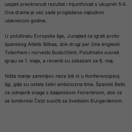
uspjeli preokrenuti rezultat i trijumfovati s ukupnih 5:4.
Ova drama je već sada proglašena najluđom
utakmicom godine.
U polufinalu Evropske lige, Junajted će igrati protiv
španskog Atletik Bilbaa, dok drugi par čine engleski
Totenhem i norveški Bodo/Glimt. Polufinalni susreti
igraju se 1. maja, a revanši su zakazani za 8. maj.
Ništa manje zanimljivo neće biti ni u Konferencijskoj
ligi, gdje su ostala četiri ambiciozna tima. Španski Betis
će odmjeriti snage s italijanskom Fiorentinom, dok će
se londonski Čelzi suočiti sa švedskim Đurgardenom.