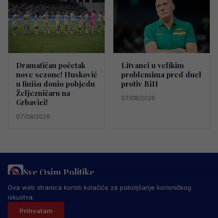
Dramatičan početak
Litvanci u velikim
nove sezone! Husković
problemima pred duel
u finišu donio pobjedu
protiv BiH
Željezničaru na
07/08/2026
Grbavici!
07/08/2026
Sve Osim Politike
PRAVILA PRIVATNOSTI
MARKETING
USLOVI KORIŠTENJA
Ova web stranica koristi kolačiće za poboljšanje korisničkog
IMPRESSUM
KONTAKT
iskustva.
© 2026 Sve Osim Politike. Sva prava zadržana.
Prihvatam