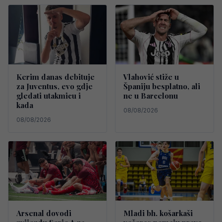
Kerim danas debituje
Vlahović stiže u
za Juventus, evo gdje
Španiju besplatno, ali
gledati utakmicu i
ne u Barcelonu
kada
08/08/2026
08/08/2026
Arsenal dovodi
Mladi bh. košarkaši