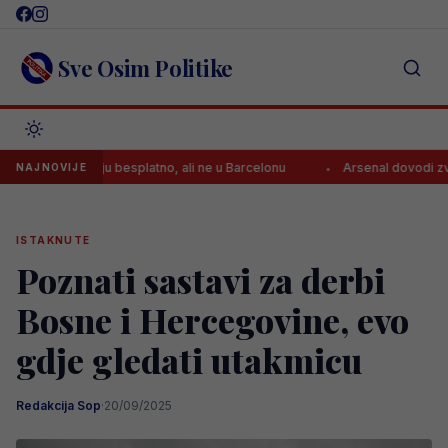
Skip
to
content
Sve Osim Politike
 u Španiju besplatno, ali ne u Barcelonu
Arsenal dovodi zvijezdu Ser
NAJNOVIJE
ISTAKNUTE
Poznati sastavi za derbi
Bosne i Hercegovine, evo
gdje gledati utakmicu
Redakcija Sop
·
20/09/2025