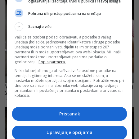
oglašavanja i sadržaja, uvidi u publiku i razvoj usluga
Pohrana i/ili pristup podacima na uređaju
Saznajte više
Vaši će se osobni podaci obrađivati, a podatke s vašeg
uređaja (kolačiće, jedinstvene identifikatore i druge podatke
uređaja) može pohranjivati, dijeliti te im pristupati 207
partnera ili ih može upotrebljavati ova web-lokacija. Mi i naši
partneri možemo upotrebljavati precizne podatke o
geolociranju.
Popis partnera.
Neki dobavljači mogu obrađivati vaše osobne podatke na
temelju legitimnog interesa. Ako se ne slažete s tim, u
nastavku možete upravljati svojim opcijama. Potražite vezu pri
dnu ove stranice ili na izborniku web-lokacije za upravljanje
pristankom ili povlačenje pristanka u postavkama privatnosti i
kolačića.
Pristanak
Upravljanje opcijama