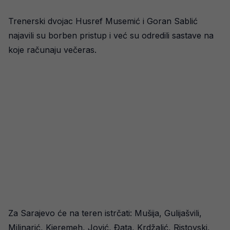
Trenerski dvojac Husref Musemić i Goran Sablić
najavili su borben pristup i već su odredili sastave na
koje računaju večeras.
Za Sarajevo će na teren istrčati: Mušija, Gulijašvili,
Milinarić, Kjeremeh, Jović, Đata, Krdžalić, Ristovski,