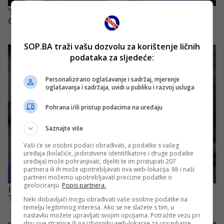
SOP.BA traži vašu dozvolu za korištenje ličnih
podataka za sljedeće:
Personalizirano oglašavanje i sadržaj, mjerenje
oglašavanja i sadržaja, uvidi u publiku i razvoj usluga
Pohrana i/ili pristup podacima na uređaju
Saznajte više
Vaši će se osobni podaci obrađivati, a podatke s vašeg
uređaja (kolačiće, jedinstvene identifikatore i druge podatke
uređaja) može pohranjivati, dijeliti te im pristupati 207
partnera ili ih može upotrebljavati ova web-lokacija. Mi i naši
partneri možemo upotrebljavati precizne podatke o
geolociranju.
Popis partnera.
Neki dobavljači mogu obrađivati vaše osobne podatke na
temelju legitimnog interesa. Ako se ne slažete s tim, u
nastavku možete upravljati svojim opcijama. Potražite vezu pri
dnu ove stranice ili na izborniku web-lokacije za upravljanje