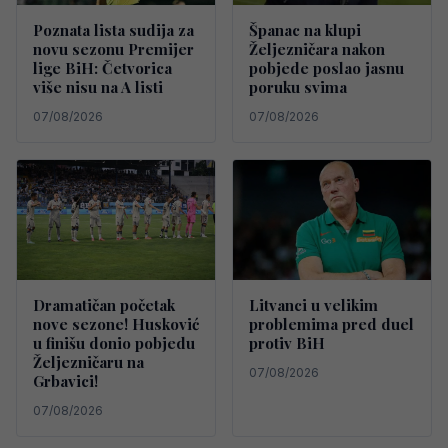
Poznata lista sudija za
Španac na klupi
novu sezonu Premijer
Željezničara nakon
lige BiH: Četvorica
pobjede poslao jasnu
više nisu na A listi
poruku svima
07/08/2026
07/08/2026
Dramatičan početak
Litvanci u velikim
nove sezone! Husković
problemima pred duel
u finišu donio pobjedu
protiv BiH
Željezničaru na
07/08/2026
Grbavici!
07/08/2026