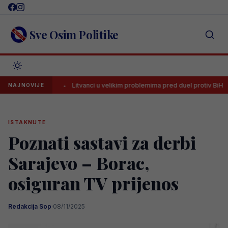
Skip
to
content
Sve Osim Politike
i!
Litvanci u velikim problemima pred duel protiv BiH
Strij
NAJNOVIJE
ISTAKNUTE
Poznati sastavi za derbi
Sarajevo – Borac,
osiguran TV prijenos
Redakcija Sop
·
08/11/2025