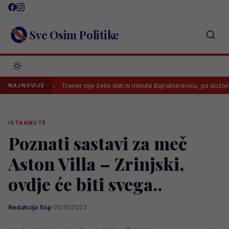
Skip
to
content
Sve Osim Politike
di
Trener nije želio dati ni minute Bajraktareviću, pa doživio šok u f
NAJNOVIJE
ISTAKNUTE
Poznati sastavi za meč
Aston Villa – Zrinjski,
ovdje će biti svega..
Redakcija Sop
·
05/10/2023