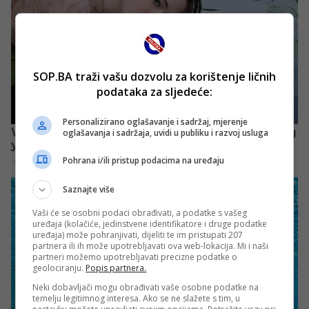
SOP.BA traži vašu dozvolu za korištenje ličnih
podataka za sljedeće:
Personalizirano oglašavanje i sadržaj, mjerenje
oglašavanja i sadržaja, uvidi u publiku i razvoj usluga
Pohrana i/ili pristup podacima na uređaju
Saznajte više
Vaši će se osobni podaci obrađivati, a podatke s vašeg
uređaja (kolačiće, jedinstvene identifikatore i druge podatke
uređaja) može pohranjivati, dijeliti te im pristupati 207
partnera ili ih može upotrebljavati ova web-lokacija. Mi i naši
partneri možemo upotrebljavati precizne podatke o
geolociranju.
Popis partnera.
Neki dobavljači mogu obrađivati vaše osobne podatke na
temelju legitimnog interesa. Ako se ne slažete s tim, u