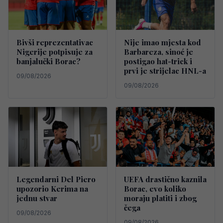
Bivši reprezentativac
Nije imao mjesta kod
Nigerije potpisuje za
Barbareza, sinoć je
banjalučki Borac?
postigao hat-trick i
prvi je strijelac HNL-a
09/08/2026
09/08/2026
Legendarni Del Piero
UEFA drastično kaznila
upozorio Kerima na
Borac, evo koliko
jednu stvar
moraju platiti i zbog
čega
09/08/2026
09/08/2026