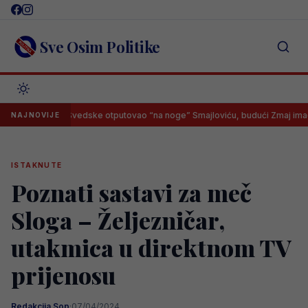
Skip
to
content
Sve Osim Politike
lektor Švedske otputovao “na noge” Smajloviću, budući Zmaj imao samo 
NAJNOVIJE
ISTAKNUTE
Poznati sastavi za meč
Sloga – Željezničar,
utakmica u direktnom TV
prijenosu
Redakcija Sop
·
07/04/2024