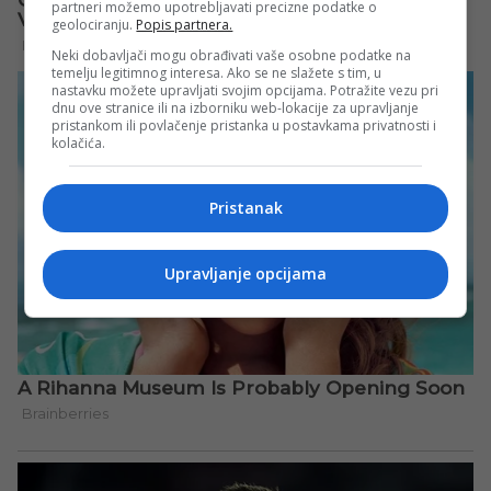
partneri možemo upotrebljavati precizne podatke o
geolociranju.
Popis partnera.
Neki dobavljači mogu obrađivati vaše osobne podatke na
temelju legitimnog interesa. Ako se ne slažete s tim, u
nastavku možete upravljati svojim opcijama. Potražite vezu pri
dnu ove stranice ili na izborniku web-lokacije za upravljanje
pristankom ili povlačenje pristanka u postavkama privatnosti i
kolačića.
Pristanak
Upravljanje opcijama