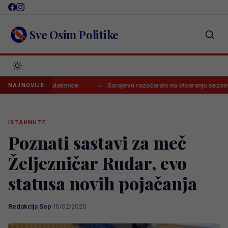
Skip
to
content
Sve Osim Politike
u finišu utakmice
Sarajevo razočaralo na otvaranju sezone, tek bod
NAJNOVIJE
ISTAKNUTE
Poznati sastavi za meč
Željezničar Rudar, evo
statusa novih pojačanja
Redakcija Sop
·
16/02/2026