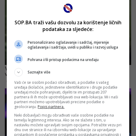
SOP.BA traži vašu dozvolu za korištenje ličnih
podataka za sljedeće:
Personalizirano oglašavanje i sadržaj, mjerenje
oglašavanja i sadržaja, uvidi u publiku i razvoj usluga
Pohrana i/ili pristup podacima na uređaju
Saznajte više
Vaši će se osobni podaci obrađivati, a podatke s vašeg
uređaja (kolačiće, jedinstvene identifikatore i druge podatke
uređaja) može pohranjivati, dijeliti te im pristupati 207
partnera ili ih može upotrebljavati ova web-lokacija. Mi i naši
partneri možemo upotrebljavati precizne podatke o
geolociranju.
Popis partnera.
Neki dobavljači mogu obrađivati vaše osobne podatke na
temelju legitimnog interesa. Ako se ne slažete s tim, u
nastavku možete upravljati svojim opcijama. Potražite vezu pri
dnu ove stranice ili na izborniku web-lokacije za upravljanje
pristankom ili povlačenje pristanka u postavkama privatnosti i