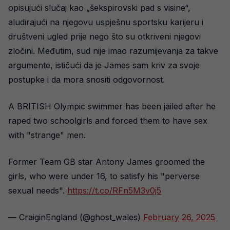
opisujući slučaj kao „šekspirovski pad s visine“,
aludirajući na njegovu uspješnu sportsku karijeru i
društveni ugled prije nego što su otkriveni njegovi
zločini. Međutim, sud nije imao razumijevanja za takve
argumente, ističući da je James sam kriv za svoje
postupke i da mora snositi odgovornost.
A BRITISH Olympic swimmer has been jailed after he
raped two schoolgirls and forced them to have sex
with "strange" men.
Former Team GB star Antony James groomed the
girls, who were under 16, to satisfy his "perverse
sexual needs".
https://t.co/RFn5M3v0j5
— CraiginEngland (@ghost_wales)
February 26, 2025