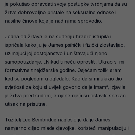
je pokušao opravdati svoje postupke tvrdnjama da su
žrtve dobrovoljno pristale na seksualne odnose i
nasilne činove koje je nad njima sprovodio.
Jedna od žrtava je na suđenju hrabro istupila i
ispričala kako ju je James psihički i fizički zlostavljao,
uzimajući joj dostojanstvo i uništavajući njeno
samopouzdanje. „Nikad ti neću oprostiti. Ukrao si mi
formativne tinejdžerske godine. Osjećam toliki sram
kad se pogledam u ogledalo. Kao da si mi ukrao dio
svjetlosti za koju si uvijek govorio da je imam”, izjavila
je žrtva pred sudom, a njene riječi su ostavile snažan
utisak na prisutne.
Tužitelj Lee Bembridge naglasio je da je James
namjerno ciljao mlade djevojke, koristeći manipulaciju i