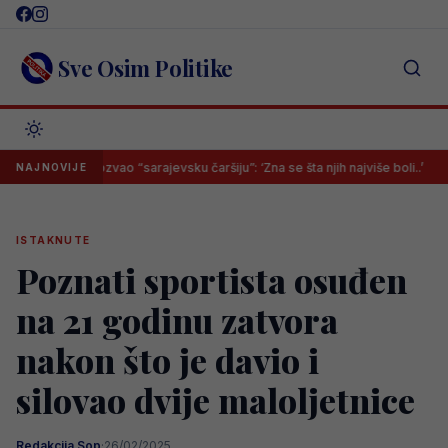
Skip
to
content
Sve Osim Politike
prozvao “sarajevsku čaršiju”: ‘Zna se šta njih najviše boli..’
U Saraj
NAJNOVIJE
ISTAKNUTE
Poznati sportista osuđen
na 21 godinu zatvora
nakon što je davio i
silovao dvije maloljetnice
Redakcija Sop
·
26/02/2025