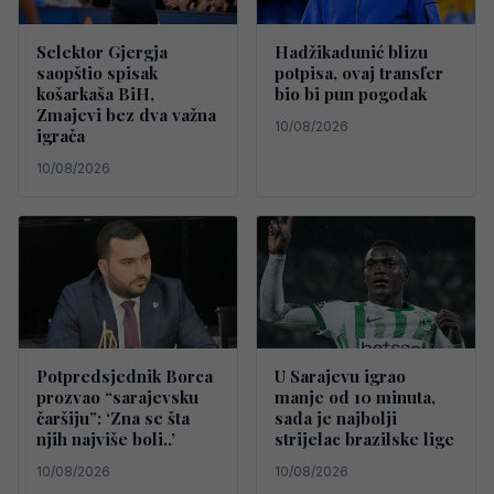
Selektor Gjergja
Hadžikadunić blizu
saopštio spisak
potpisa, ovaj transfer
košarkaša BiH,
bio bi pun pogodak
Zmajevi bez dva važna
10/08/2026
igrača
10/08/2026
Potpredsjednik Borca
U Sarajevu igrao
prozvao “sarajevsku
manje od 10 minuta,
čaršiju”: ‘Zna se šta
sada je najbolji
njih najviše boli..’
strijelac brazilske lige
10/08/2026
10/08/2026