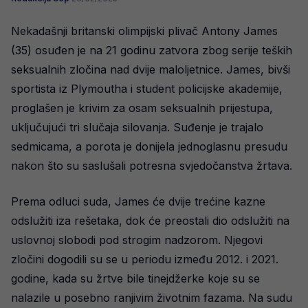
Nekadašnji britanski olimpijski plivač Antony James
(35) osuđen je na 21 godinu zatvora zbog serije teških
seksualnih zločina nad dvije maloljetnice. James, bivši
sportista iz Plymoutha i student policijske akademije,
proglašen je krivim za osam seksualnih prijestupa,
uključujući tri slučaja silovanja. Suđenje je trajalo
sedmicama, a porota je donijela jednoglasnu presudu
nakon što su saslušali potresna svjedočanstva žrtava.
Prema odluci suda, James će dvije trećine kazne
odslužiti iza rešetaka, dok će preostali dio odslužiti na
uslovnoj slobodi pod strogim nadzorom. Njegovi
zločini dogodili su se u periodu između 2012. i 2021.
godine, kada su žrtve bile tinejdžerke koje su se
nalazile u posebno ranjivim životnim fazama. Na sudu