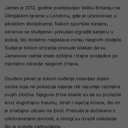
James je 2012. godine predstavljao Veliku Britaniju na
Olimpijskim igrama u Londonu, gdje je učestvovao u
plivačkim disciplinama. Nakon sportske karijere,
okrenuo se studijama i pokušao izgraditi karijeru u
policiji, što dodatno naglašava ironiju njegovih zlodjela.
Sudija je tokom izricanja presude istakao da su
Jamesove radnje imale ozbiljne i trajne posljedice po
mentalno zdravlje njegovih žrtava.
Osuđeni plivač je tokom suđenja ostavljao dojam
osobe koja ne pokazuje kajanje niti razumije razmjere
svojih zločina. Njegove žrtve istakle su da su prolazile
kroz dugotrajnu traumu, strah i osjećaj krivice, što im
je značajno uticalo na život. Presuda je dočekana s
odobravanjem javnosti, a mnogi su izrazili olakšanje
što je pravda zadovoljena.