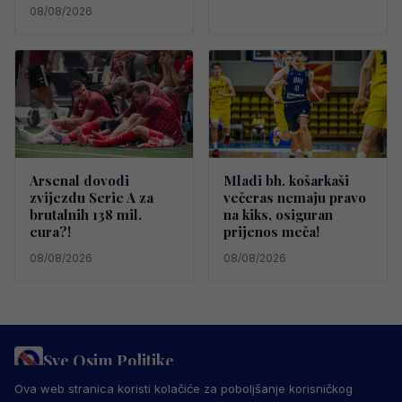
08/08/2026
Arsenal dovodi
Mladi bh. košarkaši
zvijezdu Serie A za
večeras nemaju pravo
brutalnih 138 mil.
na kiks, osiguran
eura?!
prijenos meča!
08/08/2026
08/08/2026
Sve Osim Politike
PRAVILA PRIVATNOSTI
MARKETING
USLOVI KORIŠTENJA
Ova web stranica koristi kolačiće za poboljšanje korisničkog
IMPRESSUM
KONTAKT