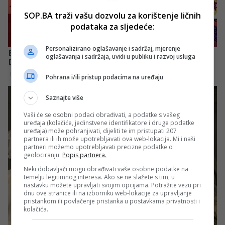
SOP.BA traži vašu dozvolu za korištenje ličnih
podataka za sljedeće:
Personalizirano oglašavanje i sadržaj, mjerenje
oglašavanja i sadržaja, uvidi u publiku i razvoj usluga
Pohrana i/ili pristup podacima na uređaju
Saznajte više
Vaši će se osobni podaci obrađivati, a podatke s vašeg
uređaja (kolačiće, jedinstvene identifikatore i druge podatke
uređaja) može pohranjivati, dijeliti te im pristupati 207
partnera ili ih može upotrebljavati ova web-lokacija. Mi i naši
partneri možemo upotrebljavati precizne podatke o
geolociranju.
Popis partnera.
Neki dobavljači mogu obrađivati vaše osobne podatke na
temelju legitimnog interesa. Ako se ne slažete s tim, u
nastavku možete upravljati svojim opcijama. Potražite vezu pri
dnu ove stranice ili na izborniku web-lokacije za upravljanje
pristankom ili povlačenje pristanka u postavkama privatnosti i
kolačića.