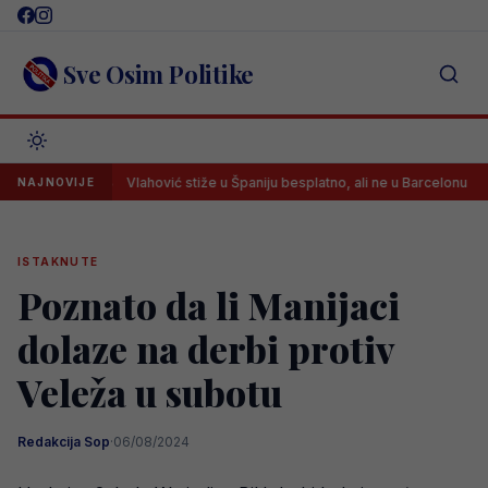
Skip
to
content
Sve Osim Politike
da
Vlahović stiže u Španiju besplatno, ali ne u Barcelonu
A
NAJNOVIJE
ISTAKNUTE
Poznato da li Manijaci
dolaze na derbi protiv
Veleža u subotu
Redakcija Sop
·
06/08/2024