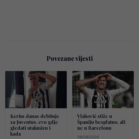
Povezane vijesti
Kerim danas debituje
Vlahović stiže u
za Juventus, evo gdje
Španiju besplatno, ali
gledati utakmicu i
ne u Barcelonu
kada
08/08/2026