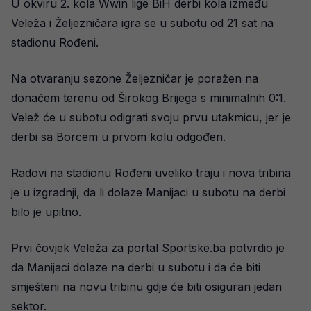
U okviru 2. kola Wwin lige BiH derbi kola između
Veleža i Željezničara igra se u subotu od 21 sat na
stadionu Rođeni.
Na otvaranju sezone Željezničar je poražen na
donaćem terenu od Širokog Brijega s minimalnih 0:1.
Velež će u subotu odigrati svoju prvu utakmicu, jer je
derbi sa Borcem u prvom kolu odgođen.
Radovi na stadionu Rođeni uveliko traju i nova tribina
je u izgradnji, da li dolaze Manijaci u subotu na derbi
bilo je upitno.
Prvi čovjek Veleža za portal Sportske.ba potvrdio je
da Manijaci dolaze na derbi u subotu i da će biti
smješteni na novu tribinu gdje će biti osiguran jedan
sektor.