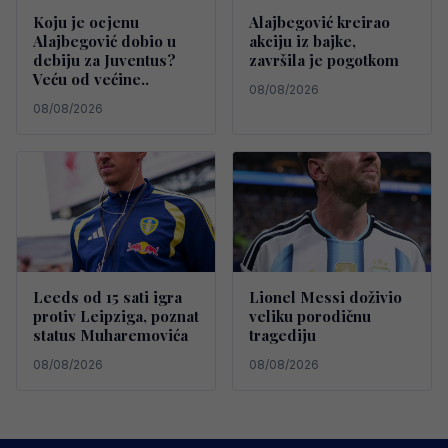
Koju je ocjenu
Alajbegović kreirao
Alajbegović dobio u
akciju iz bajke,
debiju za Juventus?
završila je pogotkom
Veću od većine..
08/08/2026
08/08/2026
Leeds od 15 sati igra
Lionel Messi doživio
protiv Leipziga, poznat
veliku porodičnu
status Muharemovića
tragediju
08/08/2026
08/08/2026