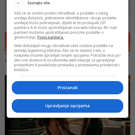
Saznajte više
Vaši će se osobni podaci obrađivati, a podatke s vašeg
uređaja (kolačiće, jedinstvene identifikatore i druge podatke
uređaja) može pohranjivati, dijeliti te im pristupati 207
partnera ili ih može upotrebljavati ova web-lokacija. Mi i naši
partneri možemo upotrebljavati precizne podatke o
geolociranju.
Popis partnera.
Neki dobavljači mogu obrađivati vaše osobne podatke na
temelju legitimnog interesa. Ako se ne slažete s tim, u
nastavku možete upravljati svojim opcijama. Potražite vezu pri
dnu ove stranice ili na izborniku web-lokacije za upravljanje
pristankom ili povlačenje pristanka u postavkama privatnosti i
kolačića.
Pristanak
Upravljanje opcijama