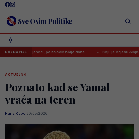
Skip
to
content
Sve Osim Politike
edam mjeseci, pa najavio bolje dane
Koju je ocjenu Alajbegović do
NAJNOVIJE
AKTUELNO
Poznato kad se Yamal
vraća na teren
Haris Kapo
·
20/05/2026