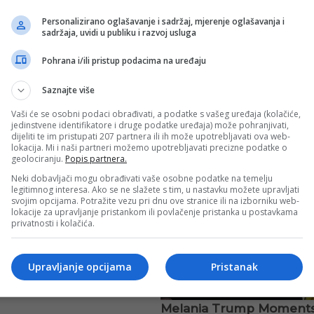
Personalizirano oglašavanje i sadržaj, mjerenje oglašavanja i
sadržaja, uvidi u publiku i razvoj usluga
Pohrana i/ili pristup podacima na uređaju
Saznajte više
Vaši će se osobni podaci obrađivati, a podatke s vašeg uređaja (kolačiće,
jedinstvene identifikatore i druge podatke uređaja) može pohranjivati,
dijeliti te im pristupati 207 partnera ili ih može upotrebljavati ova web-
lokacija. Mi i naši partneri možemo upotrebljavati precizne podatke o
geolociranju.
Popis partnera.
Neki dobavljači mogu obrađivati vaše osobne podatke na temelju
legitimnog interesa. Ako se ne slažete s tim, u nastavku možete upravljati
svojim opcijama. Potražite vezu pri dnu ove stranice ili na izborniku web-
lokacije za upravljanje pristankom ili povlačenje pristanka u postavkama
privatnosti i kolačića.
Upravljanje opcijama
Pristanak