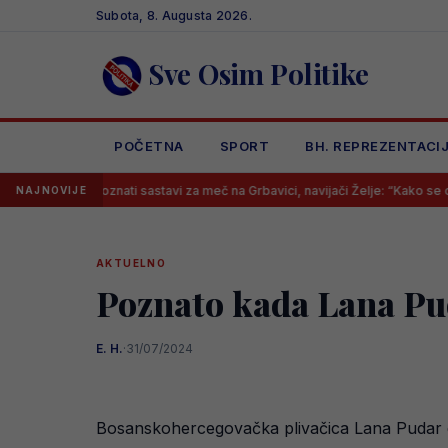
Skip
Subota, 8. Augusta 2026.
to
content
Sve Osim Politike
POČETNA
SPORT
BH. REPREZENTACI
Poznati sastavi za meč na Grbavici, navijači Želje: “Kako se ono zove tre
NAJNOVIJE
AKTUELNO
Poznato kada Lana Pud
E. H.
·
31/07/2024
Bosanskohercegovačka plivačica Lana Pudar da