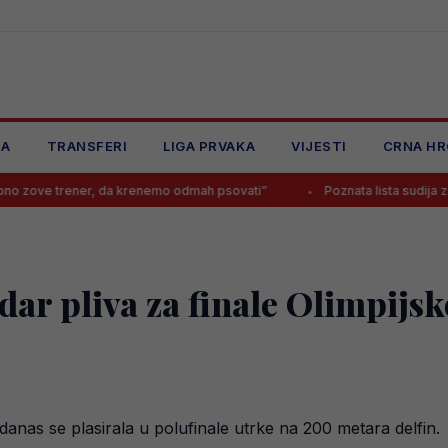
JA
TRANSFERI
LIGA PRVAKA
VIJESTI
CRNA HR
ner, da krenemo odmah psovati”
Poznata lista sudija za novu sezonu P
ar pliva za finale Olimpijsk
nas se plasirala u polufinale utrke na 200 metara delfin.