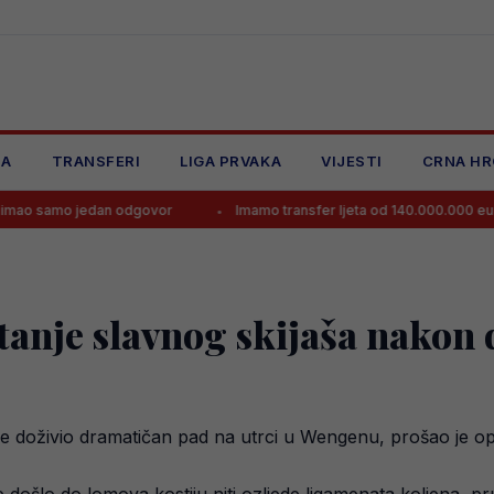
JA
TRANSFERI
LIGA PRVAKA
VIJESTI
CRNA HR
jedan odgovor
Imamo transfer ljeta od 140.000.000 eura!
tanje slavnog skijaša nakon
je doživio dramatičan pad na utrci u Wengenu, prošao je op