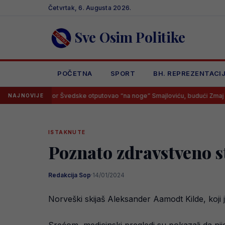
Skip
Četvrtak, 6. Augusta 2026.
to
content
Sve Osim Politike
POČETNA
SPORT
BH. REPREZENTACI
elektor Švedske otputovao “na noge” Smajloviću, budući Zmaj imao samo 
NAJNOVIJE
ISTAKNUTE
Poznato zdravstveno s
Redakcija Sop
·
14/01/2024
Norveški skijaš Aleksander Aamodt Kilde, koji 