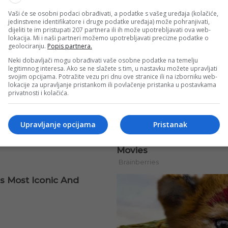
Vaši će se osobni podaci obrađivati, a podatke s vašeg uređaja (kolačiće,
jedinstvene identifikatore i druge podatke uređaja) može pohranjivati,
dijeliti te im pristupati 207 partnera ili ih može upotrebljavati ova web-
lokacija. Mi i naši partneri možemo upotrebljavati precizne podatke o
geolociranju.
Popis partnera.
Neki dobavljači mogu obrađivati vaše osobne podatke na temelju
legitimnog interesa. Ako se ne slažete s tim, u nastavku možete upravljati
svojim opcijama. Potražite vezu pri dnu ove stranice ili na izborniku web-
lokacije za upravljanje pristankom ili povlačenje pristanka u postavkama
privatnosti i kolačića.
Upravljanje opcijama
Pristanak