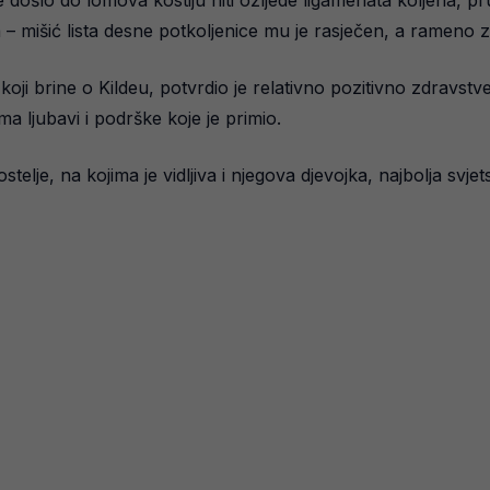
e došlo do lomova kostiju niti ozljede ligamenata koljena, p
 – mišić lista desne potkoljenice mu je rasječen, a rameno z
 koji brine o Kildeu, potvrdio je relativno pozitivno zdravstv
ma ljubavi i podrške koje je primio.
stelje, na kojima je vidljiva i njegova djevojka, najbolja svjet