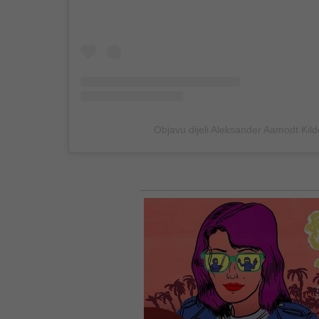
Objavu dijeli Aleksander Aamodt Kild