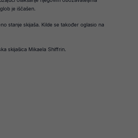
ružajući olakšanje njegovim obožavateljima
glob je iščašen.
eno stanje skijaša. Kilde se također oglasio na
ska skijašica Mikaela Shiffrin.