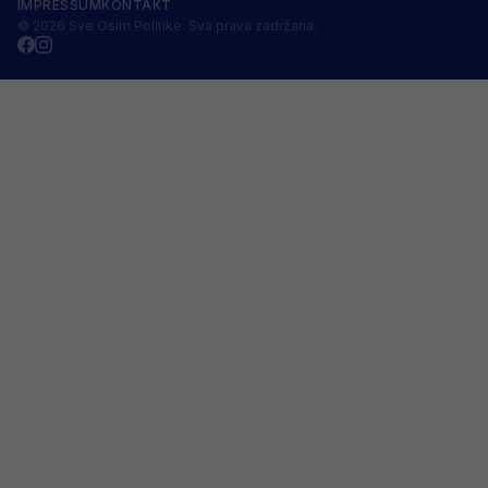
IMPRESSUM
KONTAKT
© 2026 Sve Osim Politike. Sva prava zadržana.