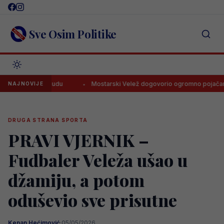
Skip
to
content
Sve Osim Politike
enu ponudu
Mostarski Velež dogovorio ogromno pojačanje
NAJNOVIJE
DRUGA STRANA SPORTA
PRAVI VJERNIK –
Fudbaler Veleža ušao u
džamiju, a potom
oduševio sve prisutne
Kenan Hećimović
·
05/05/2026