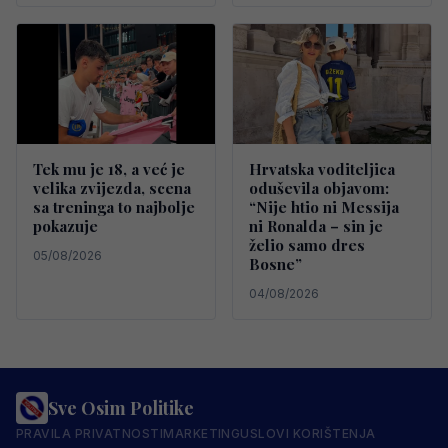
Tek mu je 18, a već je
Hrvatska voditeljica
velika zvijezda, scena
oduševila objavom:
sa treninga to najbolje
“Nije htio ni Messija
pokazuje
ni Ronalda – sin je
želio samo dres
05/08/2026
Bosne”
04/08/2026
Sve Osim Politike
PRAVILA PRIVATNOSTI
MARKETING
USLOVI KORIŠTENJA