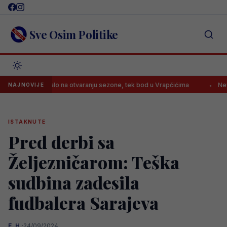
Skip
to
content
Sve Osim Politike
 razočaralo na otvaranju sezone, tek bod u Vrapčićima
Neviđena sr
NAJNOVIJE
ISTAKNUTE
Pred derbi sa
Željezničarom: Teška
sudbina zadesila
fudbalera Sarajeva
E. H.
·
24/09/2024