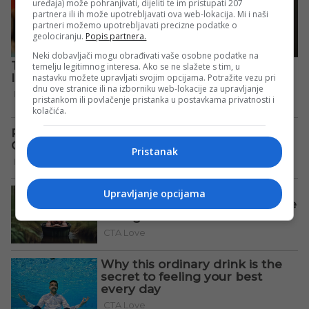
uređaja) može pohranjivati, dijeliti te im pristupati 207
partnera ili ih može upotrebljavati ova web-lokacija. Mi i naši
partneri možemo upotrebljavati precizne podatke o
geolociranju.
Popis partnera.
Neki dobavljači mogu obrađivati vaše osobne podatke na
temelju legitimnog interesa. Ako se ne slažete s tim, u
nastavku možete upravljati svojim opcijama. Potražite vezu pri
dnu ove stranice ili na izborniku web-lokacije za upravljanje
pristankom ili povlačenje pristanka u postavkama privatnosti i
kolačića.
Pristanak
Upravljanje opcijama