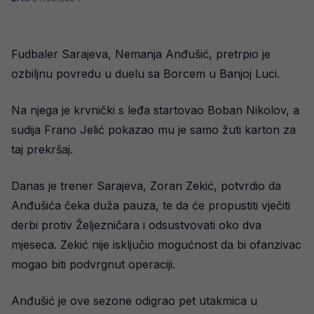
Fudbaler Sarajeva, Nemanja Anđušić, pretrpio je
ozbiljnu povredu u duelu sa Borcem u Banjoj Luci.
Na njega je krvnički s leđa startovao Boban Nikolov, a
sudija Frano Jelić pokazao mu je samo žuti karton za
taj prekršaj.
Danas je trener Sarajeva, Zoran Zekić, potvrdio da
Anđušića čeka duža pauza, te da će propustiti vječiti
derbi protiv Željezničara i odsustvovati oko dva
mjeseca. Zekić nije isključio mogućnost da bi ofanzivac
mogao biti podvrgnut operaciji.
Anđušić je ove sezone odigrao pet utakmica u