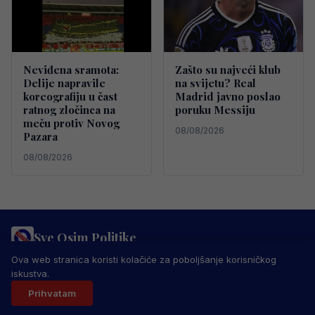
Neviđena sramota:
Zašto su najveći klub
Delije napravile
na svijetu? Real
koreografiju u čast
Madrid javno poslao
ratnog zločinca na
poruku Messiju
meču protiv Novog
08/08/2026
Pazara
08/08/2026
Sve Osim Politike
PRAVILA PRIVATNOSTI
MARKETING
USLOVI KORIŠTENJA
Ova web stranica koristi kolačiće za poboljšanje korisničkog
IMPRESSUM
KONTAKT
iskustva.
© 2026 Sve Osim Politike. Sva prava zadržana.
Prihvatam