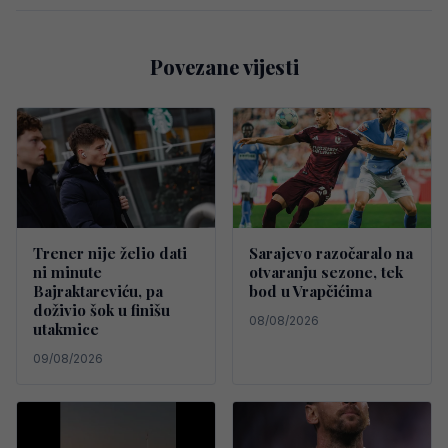
Povezane vijesti
Trener nije želio dati
Sarajevo razočaralo na
ni minute
otvaranju sezone, tek
Bajraktareviću, pa
bod u Vrapčićima
doživio šok u finišu
08/08/2026
utakmice
09/08/2026