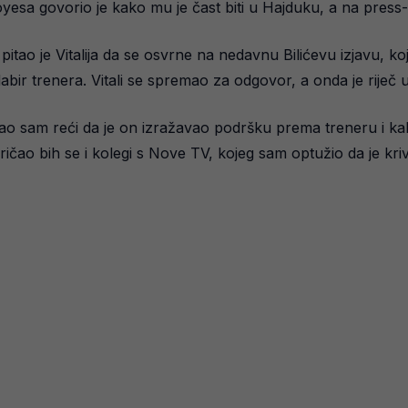
sa govorio je kako mu je čast biti u Hajduku, a na press-kon
itao je Vitalija da se osvrne na nedavnu Bilićevu izjavu, koji
bir trenera. Vitali se spremao za odgovor, a onda je riječ u
vao sam reći da je on izražavao podršku prema treneru i k
ričao bih se i kolegi s Nove TV, kojeg sam optužio da je kri