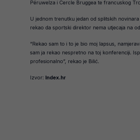
Péruwelza i Cercle Bruggea te francuskog Troye
U jednom trenutku jedan od splitskih novinara p
rekao da sportski direktor nema utjecaja na oda
“Rekao sam to i to je bio moj lapsus, namjera
sam ja rekao nespretno na toj konferenciji. Isp
profesionalno”, rekao je Bilić.
Izvor:
Index.hr