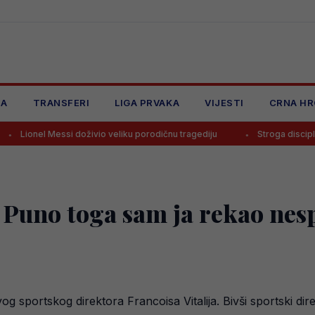
JA
TRANSFERI
LIGA PRVAKA
VIJESTI
CRNA HR
Messi doživio veliku porodičnu tragediju
Stroga disciplina u Realu, 
Puno toga sam ja rekao nesp
sportskog direktora Francoisa Vitalija. Bivši sportski dire