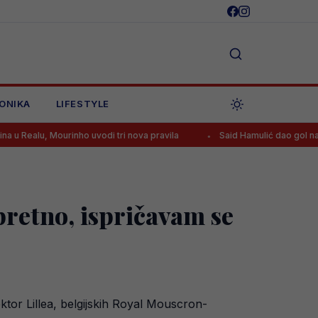
ONIKA
LIFESTYLE
Mourinho uvodi tri nova pravila
Said Hamulić dao gol nakon sedam m
retno, ispričavam se
ktor Lillea, belgijskih Royal Mouscron-