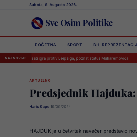
Skip
Subota, 8. Augusta 2026.
to
content
Sve Osim Politike
POČETNA
SPORT
BH. REPREZENTACI
d 15 sati igra protiv Leipziga, poznat status Muharemovića
Lionel 
NAJNOVIJE
AKTUELNO
Predsjednik Hajduka: 
Haris Kapo
·
19/09/2024
HAJDUK je u četvrtak navečer predstavio novog 