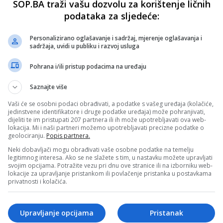
SOP.BA traži vašu dozvolu za korištenje ličnih
podataka za sljedeće:
Personalizirano oglašavanje i sadržaj, mjerenje oglašavanja i
sadržaja, uvidi u publiku i razvoj usluga
Pohrana i/ili pristup podacima na uređaju
Saznajte više
Vaši će se osobni podaci obrađivati, a podatke s vašeg uređaja (kolačiće,
jedinstvene identifikatore i druge podatke uređaja) može pohranjivati,
dijeliti te im pristupati 207 partnera ili ih može upotrebljavati ova web-
lokacija. Mi i naši partneri možemo upotrebljavati precizne podatke o
geolociranju.
Popis partnera.
Neki dobavljači mogu obrađivati vaše osobne podatke na temelju
legitimnog interesa. Ako se ne slažete s tim, u nastavku možete upravljati
svojim opcijama. Potražite vezu pri dnu ove stranice ili na izborniku web-
lokacije za upravljanje pristankom ili povlačenje pristanka u postavkama
privatnosti i kolačića.
Upravljanje opcijama
Pristanak