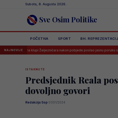
Skip
Subota, 8. Augusta 2026.
to
content
Sve Osim Politike
POČETNA
SPORT
BH. REPREZENTACI
c na klupi Željezničara nakon pobjede poslao jasnu poruku svima
NAJNOVIJE
ISTAKNUTE
Predsjednik Reala pos
dovoljno govori
Redakcija Sop
·
01/01/2024