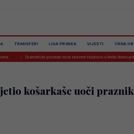
JA
TRANSFERI
LIGA PRVAKA
VIJESTI
CRNA HR
Dramatičan početak nove sezone! Husković u finišu donio pobjedu Željeznič
jetio košarkaše uoči prazni