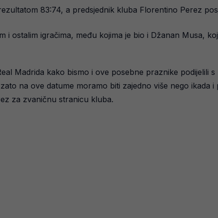
 rezultatom 83:74, a predsjednik kluba Florentino Perez posj
ostalim igračima, među kojima je bio i Džanan Musa, koji n
Real Madrida kako bismo i ove posebne praznike podijelili 
 zato na ove datume moramo biti zajedno više nego ikada i 
erez za zvaničnu stranicu kluba.