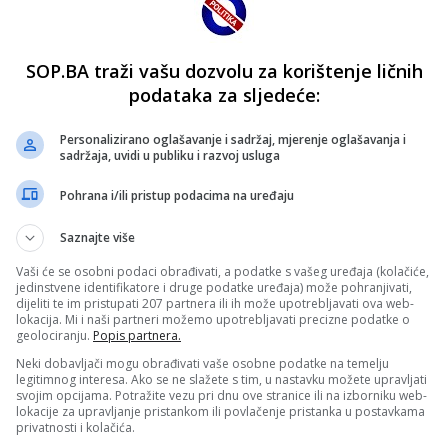
SOP.BA traži vašu dozvolu za korištenje ličnih
podataka za sljedeće:
Personalizirano oglašavanje i sadržaj, mjerenje oglašavanja i
sadržaja, uvidi u publiku i razvoj usluga
Pohrana i/ili pristup podacima na uređaju
Saznajte više
Vaši će se osobni podaci obrađivati, a podatke s vašeg uređaja (kolačiće,
jedinstvene identifikatore i druge podatke uređaja) može pohranjivati,
dijeliti te im pristupati 207 partnera ili ih može upotrebljavati ova web-
lokacija. Mi i naši partneri možemo upotrebljavati precizne podatke o
geolociranju.
Popis partnera.
Neki dobavljači mogu obrađivati vaše osobne podatke na temelju
legitimnog interesa. Ako se ne slažete s tim, u nastavku možete upravljati
svojim opcijama. Potražite vezu pri dnu ove stranice ili na izborniku web-
lokacije za upravljanje pristankom ili povlačenje pristanka u postavkama
privatnosti i kolačića.