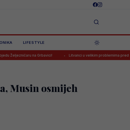
ONIKA
LIFESTYLE
aru na Grbavici!
Litvanci u velikim problemima pred duel protiv BiH
ka, Musin osmijeh