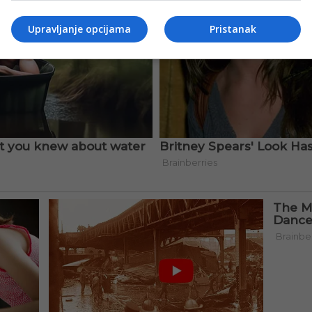
Upravljanje opcijama
Pristanak