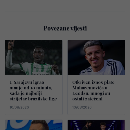
Povezane vijesti
U Sarajevu igrao
Otkriven iznos plate
manje od 10 minuta,
Muharemovića u
sada je najbolji
Leedsu, mnogi su
strijelac brazilske lige
ostali zatečeni
10/08/2026
10/08/2026