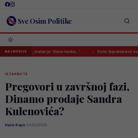
Skip
to
content
Sve Osim Politike
akmice, sretan je: ‘Stare navike…’
Esmir Bajraktarević konačno pravi
NAJNOVIJE
ISTAKNUTE
Pregovori u završnoj fazi,
Dinamo prodaje Sandra
Kulenovića?
Haris Kapo
·
04/02/2025