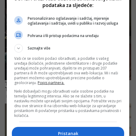
podataka za sljedeće:
Personalizirano oglašavanje i sadržaj, mjerenje
oglašavanja i sadržaja, uvidi u publiku i razvoj usluga
Pohrana i/ili pristup podacima na uređaju
Saznajte više
Vaši će se osobni podaci obrađivati, a podatke s vašeg
uređaja (kolačiće, jedinstvene identifikatore i druge podatke
uređaja) može pohranjivati, dijeliti te im pristupati 207
partnera ili ih može upotrebljavati ova web-lokacija. Mi i naši
partneri možemo upotrebljavati precizne podatke o
geolociranju.
Popis partnera.
Neki dobavljači mogu obrađivati vaše osobne podatke na
temelju legitimnog interesa. Ako se ne slažete s tim, u
nastavku možete upravljati svojim opcijama. Potražite vezu pri
dnu ove stranice ili na izborniku web-lokacije za upravljanje
pristankom ili povlačenje pristanka u postavkama privatnosti i
kolačića.
Pristanak