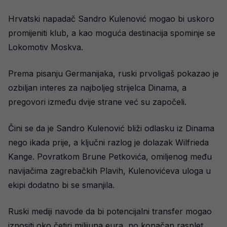
Hrvatski napadač Sandro Kulenović mogao bi uskoro
promijeniti klub, a kao moguća destinacija spominje se
Lokomotiv Moskva.
Prema pisanju Germanijaka, ruski prvoligaš pokazao je
ozbiljan interes za najboljeg strijelca Dinama, a
pregovori između dvije strane već su započeli.
Čini se da je Sandro Kulenović bliži odlasku iz Dinama
nego ikada prije, a ključni razlog je dolazak Wilfrieda
Kange. Povratkom Brune Petkovića, omiljenog među
navijačima zagrebačkih Plavih, Kulenovićeva uloga u
ekipi dodatno bi se smanjila.
Ruski mediji navode da bi potencijalni transfer mogao
iznositi oko četiri milijuna eura, no konačan rasplet