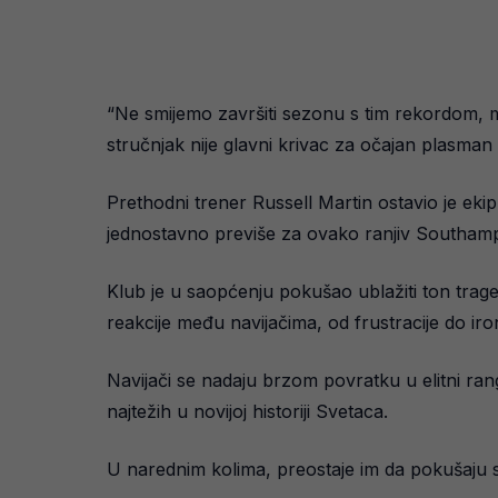
“Ne smijemo završiti sezonu s tim rekordom, mo
stručnjak nije glavni krivac za očajan plasman 
Prethodni trener Russell Martin ostavio je ekip
jednostavno previše za ovako ranjiv Southam
Klub je u saopćenju pokušao ublažiti ton traged
reakcije među navijačima, od frustracije do iron
Navijači se nadaju brzom povratku u elitni ra
najtežih u novijoj historiji Svetaca.
U narednim kolima, preostaje im da pokušaju 