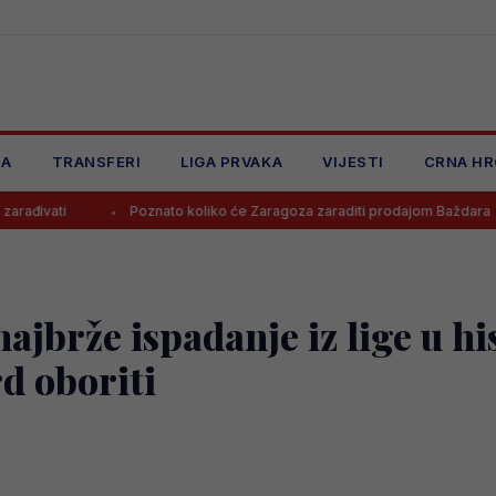
JA
TRANSFERI
LIGA PRVAKA
VIJESTI
CRNA HR
Poznato koliko će Zaragoza zaraditi prodajom Baždara
Juve
jbrže ispadanje iz lige u his
d oboriti