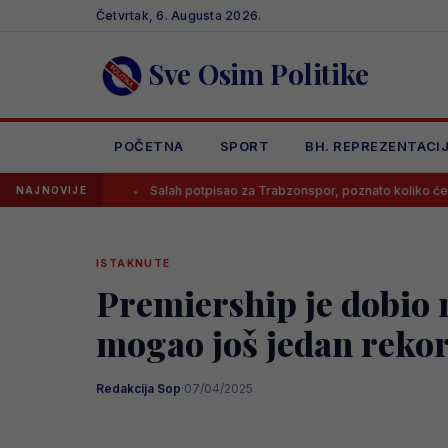
Skip
Četvrtak, 6. Augusta 2026.
to
content
Sve Osim Politike
POČETNA
SPORT
BH. REPREZENTACI
Salah potpisao za Trabzonspor, poznato koliko će zarađivati
NAJNOVIJE
ISTAKNUTE
Premiership je dobio na
mogao još jedan rekor
Redakcija Sop
·
07/04/2025