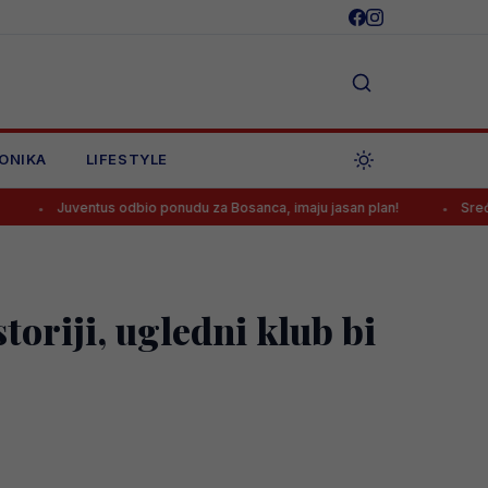
ONIKA
LIFESTYLE
ntus odbio ponudu za Bosanca, imaju jasan plan!
Sreća je Emanu K
toriji, ugledni klub bi