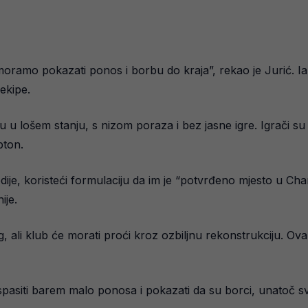
ramo pokazati ponos i borbu do kraja”, rekao je Jurić. Iako 
ekipe.
u u lošem stanju, s nizom poraza i bez jasne igre. Igrači su 
pton.
ije, koristeći formulaciju da im je “potvrđeno mjesto u Cham
ije.
ng, ali klub će morati proći kroz ozbiljnu rekonstrukciju. 
spasiti barem malo ponosa i pokazati da su borci, unatoč 