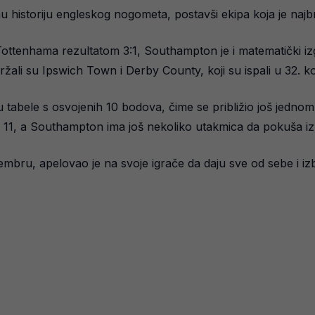
historiju engleskog nogometa, postavši ekipa koja je najbrž
tenhama rezultatom 3:1, Southampton je i matematički izg
držali su Ipswich Town i Derby County, koji su ispali u 32. ko
u tabele s osvojenih 10 bodova, čime se približio još jedn
– 11, a Southampton ima još nekoliko utakmica da pokuša iz
embru, apelovao je na svoje igrače da daju sve od sebe i izb