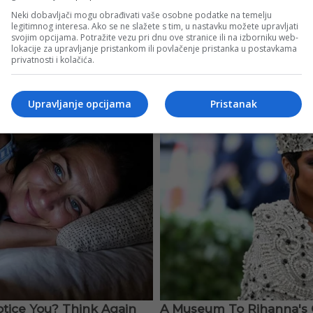
Neki dobavljači mogu obrađivati vaše osobne podatke na temelju
legitimnog interesa. Ako se ne slažete s tim, u nastavku možete upravljati
svojim opcijama. Potražite vezu pri dnu ove stranice ili na izborniku web-
lokacije za upravljanje pristankom ili povlačenje pristanka u postavkama
privatnosti i kolačića.
Upravljanje opcijama
Pristanak