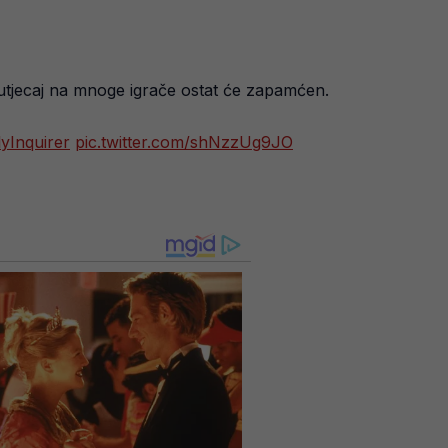
 i utjecaj na mnoge igrače ostat će zapamćen.
lyInquirer
pic.twitter.com/shNzzUg9JO