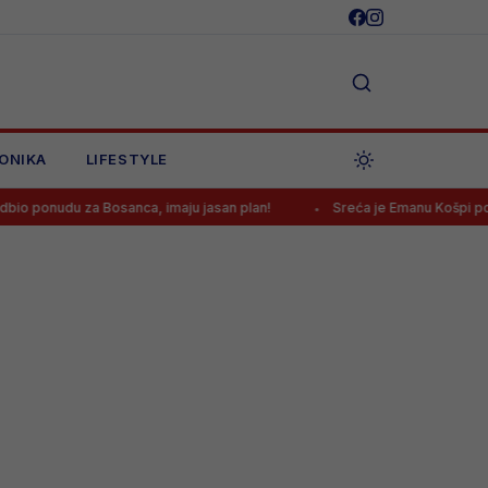
ONIKA
LIFESTYLE
a Bosanca, imaju jasan plan!
Sreća je Emanu Košpi ponovo okrenul