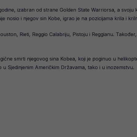
godine, izabran od strane Golden State Warriorsa, a svoju 
e nosio i njegov sin Kobe, igrao je na pozicijama krila i kri
Houston, Rieti, Reggio Calabriju, Pistoju i Reggianu. Takođ
ične smrti njegovog sina Kobea, koji je poginuo u helikopte
ko u Sjedinjenim Američkim Državama, tako i u inozemstvu.