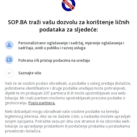
SOP.BA traži vašu dozvolu za korištenje ličnih
podataka za sljedeće:
Personalizirano oglašavanje i sadržaj, mjerenje oglašavanja i
sadržaja, uvidi u publiku i razvoj usluga
Pohrana i/ili pristup podacima na uređaju
Saznajte više
Vaši će se osobni podaci obrađivati, a podatke s vašeg uređaja (kolačiće,
jedinstvene identifikatore i druge podatke uređaja) može pohranjivati,
dijeliti te im pristupati 207 partnera ili ih može upotrebljavati ova web-
lokacija. Mi i naši partneri možemo upotrebljavati precizne podatke o
geolociranju.
Popis partnera.
Neki dobavljači mogu obrađivati vaše osobne podatke na temelju
legitimnog interesa. Ako se ne slažete s tim, u nastavku možete upravljati
svojim opcijama. Potražite vezu pri dnu ove stranice ili na izborniku web-
lokacije za upravljanje pristankom ili povlačenje pristanka u postavkama
privatnosti i kolačića.