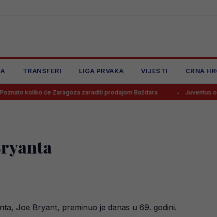
JA
TRANSFERI
LIGA PRVAKA
VIJESTI
CRNA HR
ko će Zaragoza zaraditi prodajom Baždara
Juventus odbio ponudu z
Bryanta
a, Joe Bryant, preminuo je danas u 69. godini.