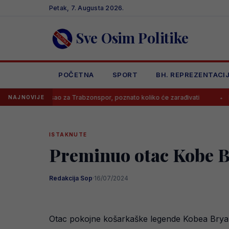
Skip
Petak, 7. Augusta 2026.
to
content
Sve Osim Politike
POČETNA
SPORT
BH. REPREZENTACI
otpisao za Trabzonspor, poznato koliko će zarađivati
Poznato koli
NAJNOVIJE
ISTAKNUTE
Preminuo otac Kobe 
Redakcija Sop
·
16/07/2024
Otac pokojne košarkaške legende Kobea Bryant