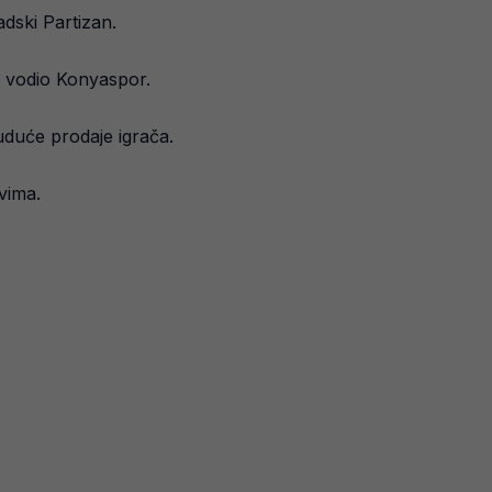
dski Partizan.
je vodio Konyaspor.
uduće prodaje igrača.
vima.