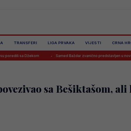
JA
TRANSFERI
LIGA PRVAKA
VIJESTI
CRNA HR
i sa Džekom
Samed Baždar zvanično predstavljen u novom klubu
ovezivao sa Bešiktašom, ali 