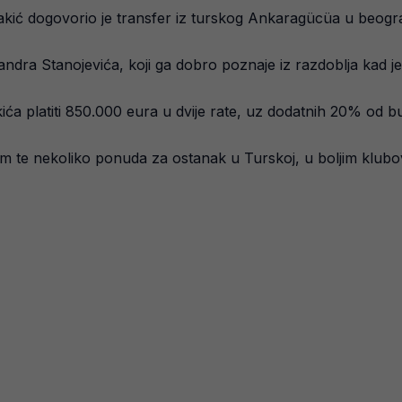
ć dogovorio je transfer iz turskog Ankaragücüa u beogra
sandra Stanojevića, koji ga dobro poznaje iz razdoblja kad 
ića platiti 850.000 eura u dvije rate, uz dodatnih 20% od b
 te nekoliko ponuda za ostanak u Turskoj, u boljim klubo