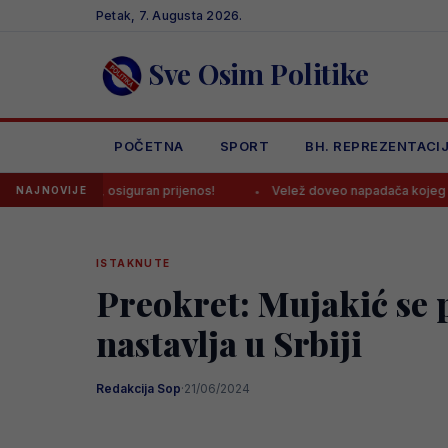
Skip
Petak, 7. Augusta 2026.
to
content
Sve Osim Politike
POČETNA
SPORT
BH. REPREZENTACI
sketu, osiguran prijenos!
Velež doveo napadača kojeg su poredil
NAJNOVIJE
ISTAKNUTE
Preokret: Mujakić se p
nastavlja u Srbiji
Redakcija Sop
·
21/06/2024