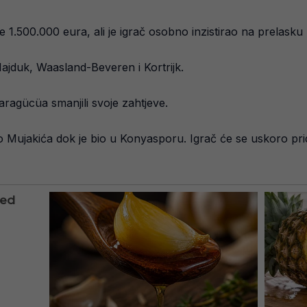
e 1.500.000 eura, ali je igrač osobno inzistirao na prelasku 
Hajduk, Waasland-Beveren i Kortrijk.
aragücüa smanjili svoje zahtjeve.
io Mujakića dok je bio u Konyasporu. Igrač će se uskoro prid