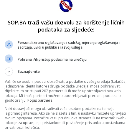
SOP.BA traži vašu dozvolu za korištenje ličnih
podataka za sljedeće:
Personalizirano oglašavanje i sadržaj, mjerenje oglašavanja i
sadržaja, uvidi u publiku i razvoj usluga
Pohrana i/ili pristup podacima na uređaju
Saznajte više
Vaši će se osobni podaci obrađivati, a podatke s vašeg uređaja (kolačiće,
jedinstvene identifikatore i druge podatke uređaja) može pohranjivati,
dijeliti te im pristupati 207 partnera ili ih može upotrebljavati ova web-
lokacija. Mi i naši partneri možemo upotrebljavati precizne podatke o
geolociranju.
Popis partnera.
Neki dobavljači mogu obrađivati vaše osobne podatke na temelju
legitimnog interesa. Ako se ne slažete s tim, u nastavku možete upravljati
svojim opcijama. Potražite vezu pri dnu ove stranice ili na izborniku web-
lokacije za upravljanje pristankom ili povlačenje pristanka u postavkama
privatnosti i kolačića.