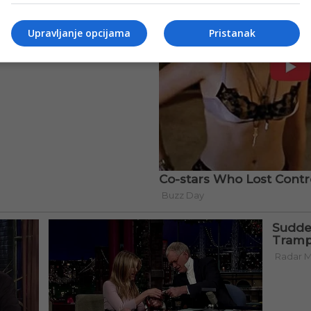
Upravljanje opcijama
Pristanak