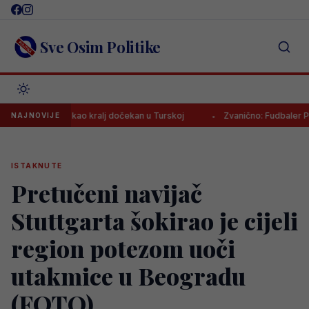
Skip
to
content
Sve Osim Politike
 Salah kao kralj dočekan u Turskoj
Zvanično: Fudbaler PSG-a stig
NAJNOVIJE
ISTAKNUTE
Pretučeni navijač
Stuttgarta šokirao je cijeli
region potezom uoči
utakmice u Beogradu
(FOTO)