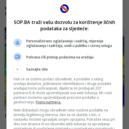
SOP.BA traži vašu dozvolu za korištenje ličnih
podataka za sljedeće:
Personalizirano oglašavanje i sadržaj, mjerenje
oglašavanja i sadržaja, uvidi u publiku i razvoj usluga
Pohrana i/ili pristup podacima na uređaju
Saznajte više
Vaši će se osobni podaci obrađivati, a podatke s vašeg
uređaja (kolačiće, jedinstvene identifikatore i druge podatke
uređaja) može pohranjivati, dijeliti te im pristupati 207
partnera ili ih može upotrebljavati ova web-lokacija. Mi i naši
partneri možemo upotrebljavati precizne podatke o
geolociranju.
Popis partnera.
Neki dobavljači mogu obrađivati vaše osobne podatke na
temelju legitimnog interesa. Ako se ne slažete s tim, u
nastavku možete upravljati svojim opcijama. Potražite vezu pri
dnu ove stranice ili na izborniku web-lokacije za upravljanje
pristankom ili povlačenje pristanka u postavkama privatnosti i