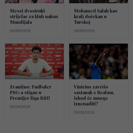
Messi dvostruki
Mohamed Salah kao
strijelac za klub nakon
kralj dočekan u
Mundijala
Turskoj
06/08/2026
06/08/2026
Zvanično: Fudbaler
Vinicius završio
PSG-a stigao u
sastanak s Realom,
Premijer ligu BiH!
ishod će mnoge
iznenaditi?
05/08/2026
05/08/2026