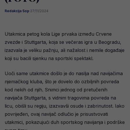
Redakcija Sop
·
27/11/2024
Utakmica petog kola Lige prvaka između Crvene
zvezde i Stuttgarta, koja se večeras igra u Beogradu,
izazvala je veliku pažnju, ali nažalost i nemile događaje
koji su bacili sjenku na sportski spektakl.
Uoči same utakmice došlo je do nasilja nad navijačima
njemačkog kluba, što je dovelo do ozbiljnih povreda
kod nekih od njih. Snimci jednog od pretučenih
navijača Stuttgarta, s vidnim tragovima povreda na
licu, obišli su regiju, izazvavši osude i zabrinutost. Iako
povrijeđen, ovaj navijač odlučio je prisustvovati
utakmici, pokazujući duh sportskog navijanja i podrške