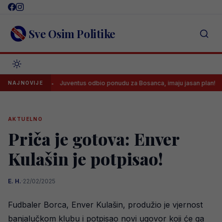
Skip
to
content
Sve Osim Politike
a
Juventus odbio ponudu za Bosanca, imaju jasan plan!
Sr
NAJNOVIJE
AKTUELNO
Priča je gotova: Enver
Kulašin je potpisao!
E. H.
·
22/02/2025
Fudbaler Borca, Enver Kulašin, produžio je vjernost
banjalučkom klubu i potpisao novi ugovor koji će ga