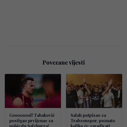
Povezane vijesti
Goooooool! Tabaković
Salah potpisao za
postigao prvijenac za
Trabzonspor, poznato
pobjedu Salzburga!
koliko će zarađivati