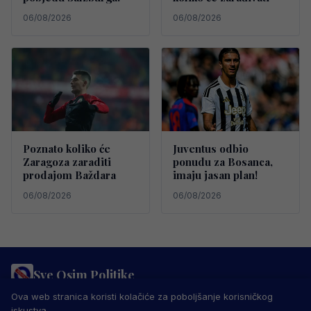
06/08/2026
06/08/2026
Poznato koliko će
Juventus odbio
Zaragoza zaraditi
ponudu za Bosanca,
prodajom Baždara
imaju jasan plan!
06/08/2026
06/08/2026
Sve Osim Politike
PRAVILA PRIVATNOSTI
MARKETING
USLOVI KORIŠTENJA
Ova web stranica koristi kolačiće za poboljšanje korisničkog
IMPRESSUM
KONTAKT
iskustva.