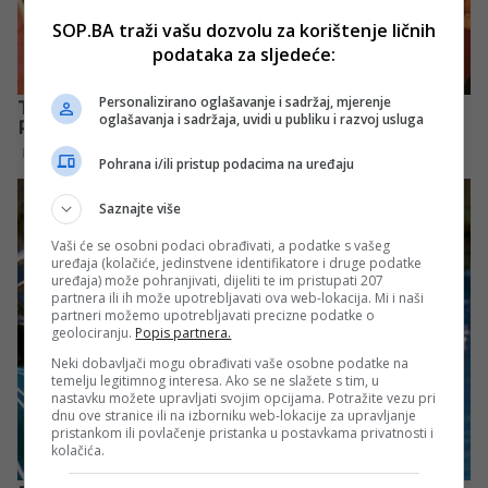
SOP.BA traži vašu dozvolu za korištenje ličnih
podataka za sljedeće:
Personalizirano oglašavanje i sadržaj, mjerenje
oglašavanja i sadržaja, uvidi u publiku i razvoj usluga
Pohrana i/ili pristup podacima na uređaju
Saznajte više
Vaši će se osobni podaci obrađivati, a podatke s vašeg
uređaja (kolačiće, jedinstvene identifikatore i druge podatke
uređaja) može pohranjivati, dijeliti te im pristupati 207
partnera ili ih može upotrebljavati ova web-lokacija. Mi i naši
partneri možemo upotrebljavati precizne podatke o
geolociranju.
Popis partnera.
Neki dobavljači mogu obrađivati vaše osobne podatke na
temelju legitimnog interesa. Ako se ne slažete s tim, u
nastavku možete upravljati svojim opcijama. Potražite vezu pri
dnu ove stranice ili na izborniku web-lokacije za upravljanje
pristankom ili povlačenje pristanka u postavkama privatnosti i
kolačića.