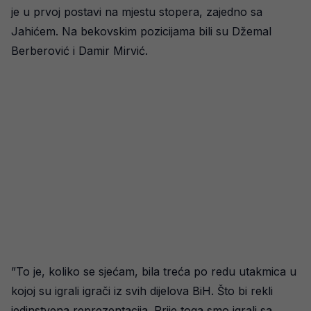
je u prvoj postavi na mjestu stopera, zajedno sa
Jahićem. Na bekovskim pozicijama bili su Džemal
Berberović i Damir Mirvić.
”To je, koliko se sjećam, bila treća po redu utakmica u
kojoj su igrali igrači iz svih dijelova BiH. Što bi rekli
jedinstvena reprezentacija. Prije toga smo igrali sa