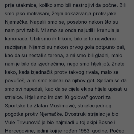
prije utakmice, koliko smo bili nestrpljivi da počne. Bili
smo jako motivisani, željni dokazivanja protiv jake
Njemačke. Napalili smo se, posebno nakon što su
nam prvi zabili. Mi smo se onda naljutili i krenula je
kanonada. Ubili smo ih trkom, bilo je to neviđeno
razbijanje. Nijemci su nakon prvog gola potpuno pali,
kao da su nestali s terena, a mi smo bili gladni, malo
nam je bilo da izjednačimo, nego smo htjeli još. Znate
kako, kada izjednačiš protiv takvog rivala, malo se
povučeš, a mi smo kidisali na njihov gol. Sjećam se da
smo svi napadali, kao da se cijela ekipa htjela upisati u
strijelce. Htjeli smo im dati 10 golova” govori za
Sportske.ba Zlatan Muslimović, strijelac jednog
pogotka protiv Njemačke. Dvostruki strijelac je bio
Vule Trivunović je bio najmlađi u toj ekipi Bosne i
Hercegovine, jedini koji je rođen 1983. godine. Počeo