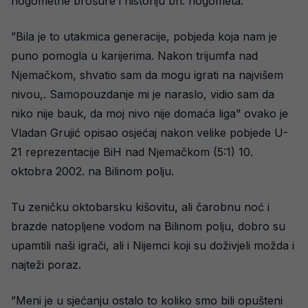
nogometne brošure i historiju bh. nogometa.
”Bila je to utakmica generacije, pobjeda koja nam je
puno pomogla u karijerima. Nakon trijumfa nad
Njemačkom, shvatio sam da mogu igrati na najvišem
nivou,. Samopouzdanje mi je naraslo, vidio sam da
niko nije bauk, da moj nivo nije domaća liga” ovako je
Vladan Grujić opisao osjećaj nakon velike pobjede U-
21 reprezentacije BiH nad Njemačkom (5:1) 10.
oktobra 2002. na Bilinom polju.
Tu zeničku oktobarsku kišovitu, ali čarobnu noć i
brazde natopljene vodom na Bilinom polju, dobro su
upamtili naši igrači, ali i Nijemci koji su doživjeli možda i
najteži poraz.
”Meni je u sjećanju ostalo to koliko smo bili opušteni