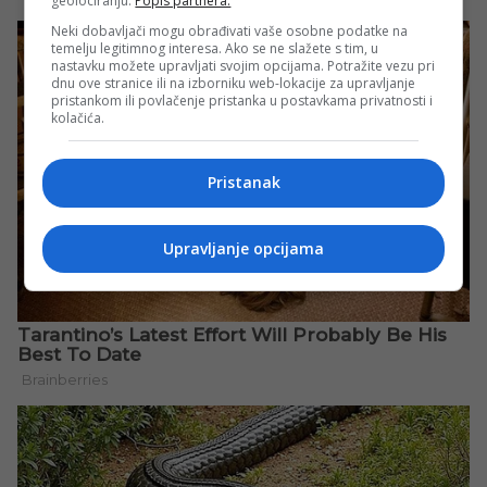
geolociranju.
Popis partnera.
Neki dobavljači mogu obrađivati vaše osobne podatke na
temelju legitimnog interesa. Ako se ne slažete s tim, u
nastavku možete upravljati svojim opcijama. Potražite vezu pri
dnu ove stranice ili na izborniku web-lokacije za upravljanje
pristankom ili povlačenje pristanka u postavkama privatnosti i
kolačića.
Pristanak
Upravljanje opcijama