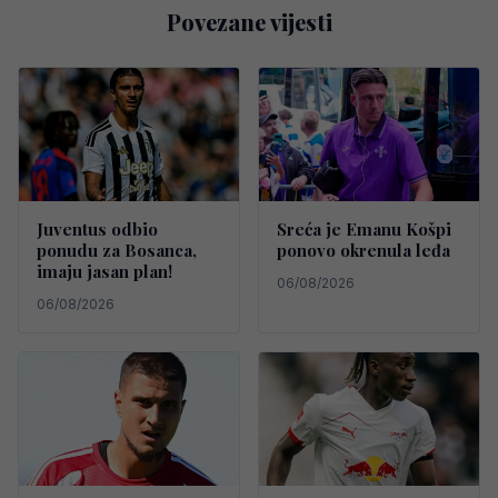
Povezane vijesti
Juventus odbio
Sreća je Emanu Košpi
ponudu za Bosanca,
ponovo okrenula leđa
imaju jasan plan!
06/08/2026
06/08/2026