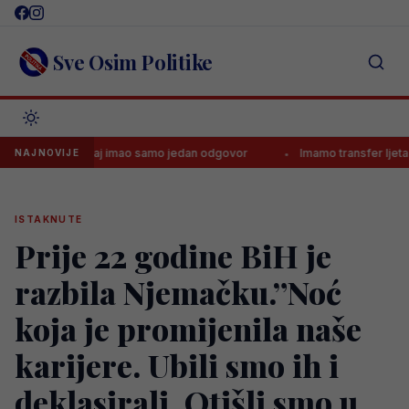
Skip
to
content
Sve Osim Politike
 budući Zmaj imao samo jedan odgovor
Imamo transfer ljeta od 140
NAJNOVIJE
ISTAKNUTE
Prije 22 godine BiH je
razbila Njemačku.”Noć
koja je promijenila naše
karijere. Ubili smo ih i
deklasirali. Otišli smo u