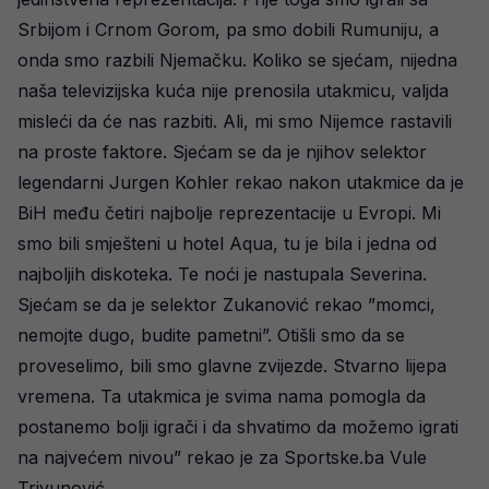
Srbijom i Crnom Gorom, pa smo dobili Rumuniju, a
onda smo razbili Njemačku. Koliko se sjećam, nijedna
naša televizijska kuća nije prenosila utakmicu, valjda
misleći da će nas razbiti. Ali, mi smo Nijemce rastavili
na proste faktore. Sjećam se da je njihov selektor
legendarni Jurgen Kohler rekao nakon utakmice da je
BiH među četiri najbolje reprezentacije u Evropi. Mi
smo bili smješteni u hotel Aqua, tu je bila i jedna od
najboljih diskoteka. Te noći je nastupala Severina.
Sjećam se da je selektor Zukanović rekao ”momci,
nemojte dugo, budite pametni”. Otišli smo da se
proveselimo, bili smo glavne zvijezde. Stvarno lijepa
vremena. Ta utakmica je svima nama pomogla da
postanemo bolji igrači i da shvatimo da možemo igrati
na najvećem nivou” rekao je za Sportske.ba Vule
Trivunović.