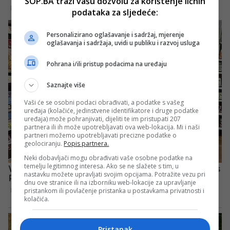
SOP.BA traži vašu dozvolu za korištenje ličnih
podataka za sljedeće:
Personalizirano oglašavanje i sadržaj, mjerenje
oglašavanja i sadržaja, uvidi u publiku i razvoj usluga
Pohrana i/ili pristup podacima na uređaju
Saznajte više
Vaši će se osobni podaci obrađivati, a podatke s vašeg
uređaja (kolačiće, jedinstvene identifikatore i druge podatke
uređaja) može pohranjivati, dijeliti te im pristupati 207
partnera ili ih može upotrebljavati ova web-lokacija. Mi i naši
partneri možemo upotrebljavati precizne podatke o
geolociranju.
Popis partnera.
Neki dobavljači mogu obrađivati vaše osobne podatke na
temelju legitimnog interesa. Ako se ne slažete s tim, u
nastavku možete upravljati svojim opcijama. Potražite vezu pri
dnu ove stranice ili na izborniku web-lokacije za upravljanje
pristankom ili povlačenje pristanka u postavkama privatnosti i
kolačića.
Pristanak