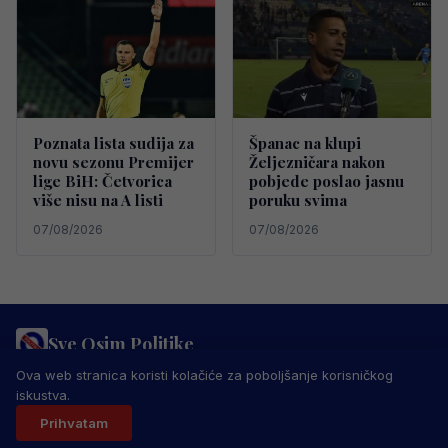
Poznata lista sudija za
Španac na klupi
novu sezonu Premijer
Željezničara nakon
lige BiH: Četvorica
pobjede poslao jasnu
više nisu na A listi
poruku svima
07/08/2026
07/08/2026
Sve Osim Politike
PRAVILA PRIVATNOSTI
MARKETING
USLOVI KORIŠTENJA
Ova web stranica koristi kolačiće za poboljšanje korisničkog
IMPRESSUM
KONTAKT
iskustva.
© 2026 Sve Osim Politike. Sva prava zadržana.
Prihvatam