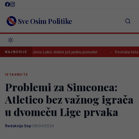
Skip
to
content
Sve Osim Politike
!
Jovo Lukić dobio još jednu ponudu!
Poznata lista sudija 
NAJNOVIJE
ISTAKNUTE
Problemi za Simeonea:
Atletico bez važnog igrača
u dvomeču Lige prvaka
Redakcija Sop
·
08/04/2024